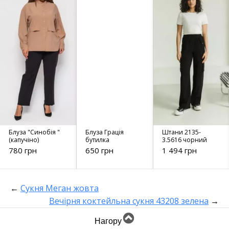
Блуза "Синобія "
Блуза Грація
Штани 2135-
(капучіно)
бутилка
3.5616 чорний
780 грн
650 грн
1 494 грн
←
Сукня Меган жовта
Вечірня коктейльна сукня 43208 зелена
→
Нагору