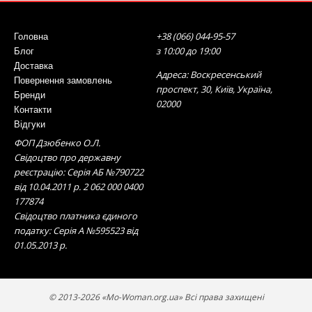
+38 (066) 044-95-57
Головна
з 10:00 до 19:00
Блог
Доставка
Адреса: Воскресенський
Повернення замовлень
проспект, 30, Київ, Україна,
Бренди
02000
Контакти
Відгуки
ФОП Дзюбенко О.Л.
Свідоцтво про державну
реєстрацію: Серія АБ №790722
від 10.04.2011 р. 2 062 000 0400
177874
Свідоцтво платника єдиного
податку: Серія А №595523 від
01.05.2013 р.
© 2013-2026 «Mo-Woman.org.ua» Всі права захищені