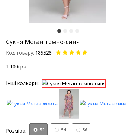
Сукня Меган темно-синя
Код товару:
185528
1 100
грн
Інші кольори:
52
54
56
Розміри: