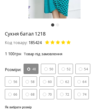
Сукня батал 1218
Код товару:
185424
1 100
грн
Товар під замовлення
48
50
52
54
Розміри:
56
58
60
62
64
66
68
70
72
74
Як вибрати розмір