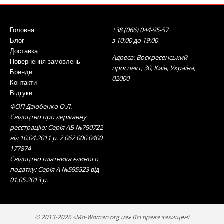
+38 (066) 044-95-57
Головна
з 10:00 до 19:00
Блог
Доставка
Адреса: Воскресенський
Повернення замовлень
проспект, 30, Київ, Україна,
Бренди
02000
Контакти
Відгуки
ФОП Дзюбенко О.Л.
Свідоцтво про державну
реєстрацію: Серія АБ №790722
від 10.04.2011 р. 2 062 000 0400
177874
Свідоцтво платника єдиного
податку: Серія А №595523 від
01.05.2013 р.
© 2013-2026 «Mo-Woman.org.ua» Всі права захищені