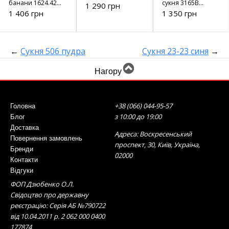
банани 1624.4268
сукня 3165B
1 290 грн
чорний
червона
1 406 грн
1 350 грн
←
Сукня 506 пудра
Сукня 23-23 синя
→
Нагору
+38 (066) 044-95-57
Головна
з 10:00 до 19:00
Блог
Доставка
Адреса: Воскресенський
Повернення замовлень
проспект, 30, Київ, Україна,
Бренди
02000
Контакти
Відгуки
ФОП Дзюбенко О.Л.
Свідоцтво про державну
реєстрацію: Серія АБ №790722
від 10.04.2011 р. 2 062 000 0400
177874