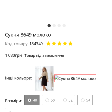
Сукня 8649 молоко
Код товару:
184349
1 080
грн
Товар під замовлення
Інші кольори:
48
50
52
54
Розміри: