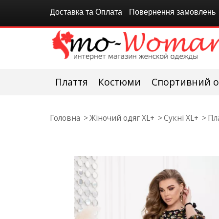
Доставка та Оплата
Повернення замовлень
Плаття
Костюми
Спортивний о
Головна
Жіночий одяг XL+
Сукні XL+
Пл