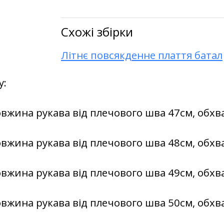
Схожі збірки
Літнє повсякденне плаття батал
у:
овжина рукава від плечового шва 47см, обхва
овжина рукава від плечового шва 48см, обхва
овжина рукава від плечового шва 49см, обхва
овжина рукава від плечового шва 50см, обхва