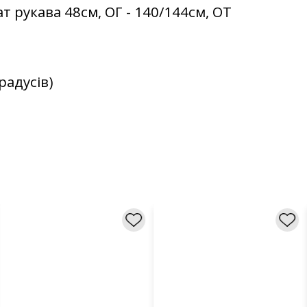
т рукава 48см, ОГ - 140/144см, ОТ
адусів)