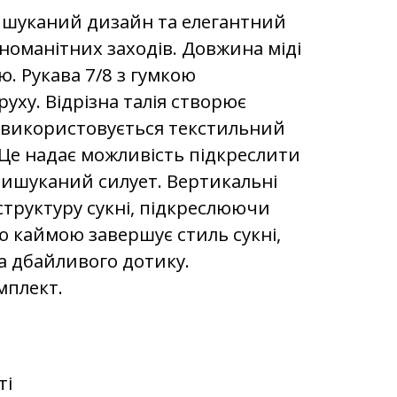
вишуканий дизайн та елегантний
зноманітних заходів. Довжина міді
ю. Рукава 7/8 з гумкою
руху. Відрізна талія створює
 використовується текстильний
 Це надає можливість підкреслити
вишуканий силует. Вертикальні
структуру сукні, підкреслюючи
ою каймою завершує стиль сукні,
а дбайливого дотику.
мплект.
ті