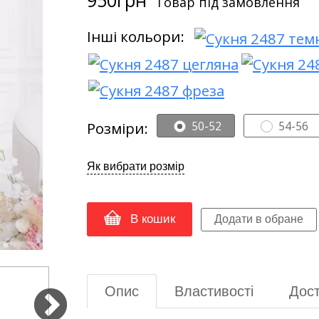
Товар під замовлення
Інші кольори:
Розміри:
50-52
54-56
Як вибрати розмір
В кошик
Опис
Властивості
Дост