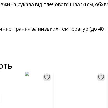
овжина рукава від плечового шва 51см, обхва
не прання за низьких температур (до 40 гр
ють