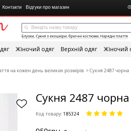
Контакти
Відгуки про магазин
Блузки
,
Сукня з екошкіри
,
брючні костюми
,
Нарядні плаття
дяг
Жіночий одяг
Верхній одяг
Жіночий 
аття на кожен день великих розмірів
Сукня 2487 чорна
Сукня 2487 чорна
Код товару:
185324
950
грн