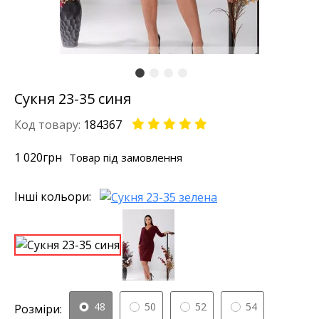
Сукня 23-35 синя
Код товару:
184367
1 020
грн
Товар під замовлення
Інші кольори:
48
50
52
54
Розміри: