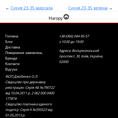
←
Сукня 23-35 марсала
Сукня 23-35 зелена
→
Нагору
+38 (066) 044-95-57
Головна
з 10:00 до 19:00
Блог
Доставка
Адреса: Воскресенський
Повернення замовлень
проспект, 30, Київ, Україна,
Бренди
02000
Контакти
Відгуки
ФОП Дзюбенко О.Л.
Свідоцтво про державну
реєстрацію: Серія АБ №790722
від 10.04.2011 р. 2 062 000 0400
177874
Свідоцтво платника єдиного
податку: Серія А №595523 від
01.05.2013 р.