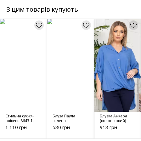
З цим товарів купують
Стильна сукня-
Блуза Паула
Блузка Анкара
олівець 8643-1
зелена
(волошковий)
червона
1 110 грн
530 грн
913 грн