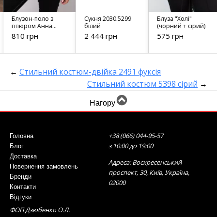
Блузон-поло з
Сукня 2030.5299
Блуза "Холі"
гіпюром Анна
білий
(чорний + сірий)
сливовий
810 грн
2 444 грн
575 грн
←
Стильний костюм-двійка 2491 фуксія
Стильний костюм 5398 сірий
→
Нагору
+38 (066) 044-95-57
Головна
з 10:00 до 19:00
Блог
Доставка
Адреса: Воскресенський
Повернення замовлень
проспект, 30, Київ, Україна,
Бренди
02000
Контакти
Відгуки
ФОП Дзюбенко О.Л.