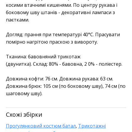
косими втачнимі кишенями. По центру рукава і
боковому шву штанів - декоративні лампаси з
паєтками.
Догляд:
прання при температурі 40°C. Прасувати
помірно нагрітою праскою з вивороту.
Тканина:
бавовняний трикотаж
(двунитка).
Склад:
80% - бавовна,
2
0% - поліестер.
Довжина кофти:
76 см.
Довжина рукава:
63 см.
Довжина брюк: 105 см (по боковому шву), 74 см (по
шаговому шву).
Схожі збірки
Прогулянковий костюм батал
,
Трикотажні