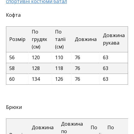
спортивні костюми батал
Кофта
По
По
Довжина
Розмір
грудях
талії
Довжина
рукава
(см)
(см)
56
120
110
76
63
58
128
118
76
63
60
134
126
76
63
Брюки
Довжина
Довжина
По
По
по