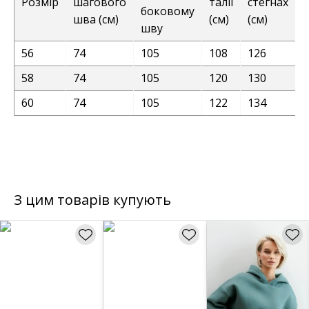
Розмір
шагового
талії
стегнах
боковому
шва (см)
(см)
(см)
шву
56
74
105
108
126
58
74
105
120
130
60
74
105
122
134
З цим товарів купують