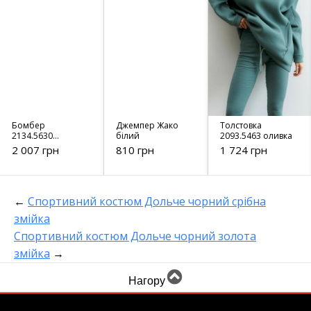
Бомбер
Джемпер Жако
Толстовка
2134.5630
білий
2093.5463 оливка
чорний
2 007 грн
810 грн
1 724 грн
←
Спортивний костюм Дольче чорний срібна
змійка
Спортивний костюм Дольче чорний золота
змійка
→
Нагору