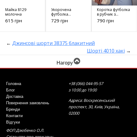
Майка 8129
Укорочена
Коротка футболка
молочна
футболка
в рубчик з
вільного крою
вишивкою -
615 грн
729 грн
790 грн
чорна 8406
231029 бежева
←
Джинсові шорти 38375 блакитний
Шорті 4010 хакі
→
Нагору
+38 (066) 044-95-57
Головна
з 10:00 до 19:00
Блог
Доставка
Адреса: Воскресенський
Повернення замовлень
проспект, 30, Київ, Україна,
Бренди
02000
Контакти
Відгуки
ФОП Дзюбенко О.Л.
Свідоцтво про державну