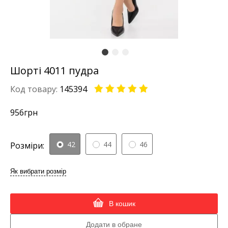
Шорті 4011 пудра
Код товару:
145394
956
грн
42
44
46
Розміри:
Як вибрати розмір
В кошик