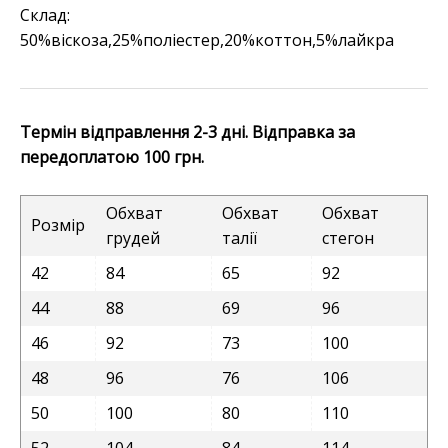
Склад:
50%віскоза,25%поліестер,20%коттон,5%лайкра
Термін відправлення 2-3 дні. Відправка за
передоплатою 100 грн.
Обхват
Обхват
Обхват
Розмір
грудей
талії
стегон
42
84
65
92
44
88
69
96
46
92
73
100
48
96
76
106
50
100
80
110