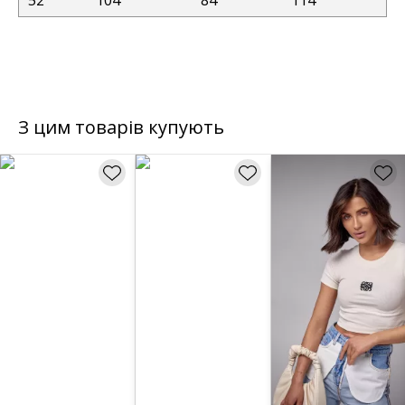
52
104
84
114
З цим товарів купують