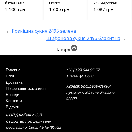
батал 1687
мокко
2.5699 рожеві
1 100 грн
1 605 грн
1 087 грн
←
Розкішна сукня 2495 зелена
Шифонова сукня 2496 блакитна
→
Нагору
+38 (066) 044-95-57
Головна
з 10:00 до 19:00
Блог
Доставка
Адреса: Воскресенський
Повернення замовлень
проспект, 30, Київ, Україна,
Бренди
02000
Контакти
Відгуки
ФОП Дзюбенко О.Л.
Свідоцтво про державну
реєстрацію: Серія АБ №790722