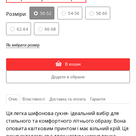
50-52
54-56
58-60
Розміри:
62-64
66-68
Як вибрати розмір
В кошик
Опис
Властивості
Доставка та оплата
Гарантія
Ця легка шифонова сукня- ідеальний вибір для
стильного та комфортного літнього образу. Вона
оповита квітковим принтом і має вільний крій. Ця
сукня складається з двох частин: нижня тонка