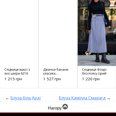
Спідниця максі з
Джинси банани
Спідниця Фларі
еко шкіри 6216
класика
без поясу сірий
S6286.4340 чорні
1 215 грн
1 527 грн
1 220 грн
←
Блуза біла Арді
Блуза Камілла Смарагд
→
Нагору