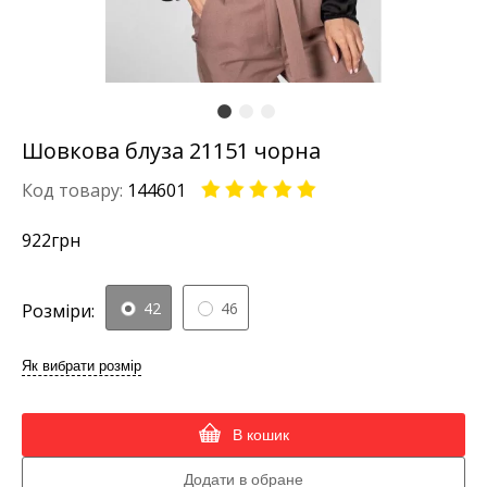
Шовкова блуза 21151 чорна
Код товару:
144601
922
грн
42
46
Розміри:
Як вибрати розмір
В кошик