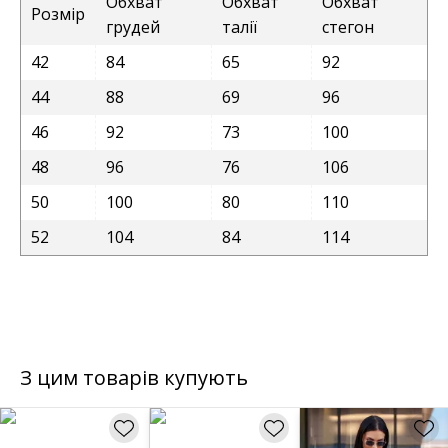
Обхват
Обхват
Обхват
Розмір
грудей
талії
стегон
42
84
65
92
44
88
69
96
46
92
73
100
48
96
76
106
50
100
80
110
52
104
84
114
З цим товарів купують