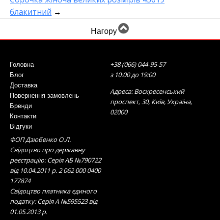
блакитний
→
Нагору
+38 (066) 044-95-57
Головна
з 10:00 до 19:00
Блог
Доставка
Адреса: Воскресенський
Повернення замовлень
проспект, 30, Київ, Україна,
Бренди
02000
Контакти
Відгуки
ФОП Дзюбенко О.Л.
Свідоцтво про державну
реєстрацію: Серія АБ №790722
від 10.04.2011 р. 2 062 000 0400
177874
Свідоцтво платника єдиного
податку: Серія А №595523 від
01.05.2013 р.