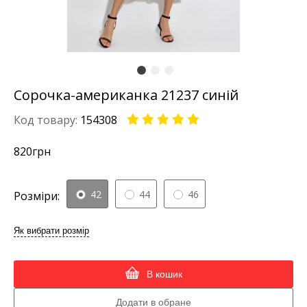
Сорочка-американка 21237 синій
Код товару:
154308
820
грн
42
44
46
Розміри:
Як вибрати розмір
В кошик