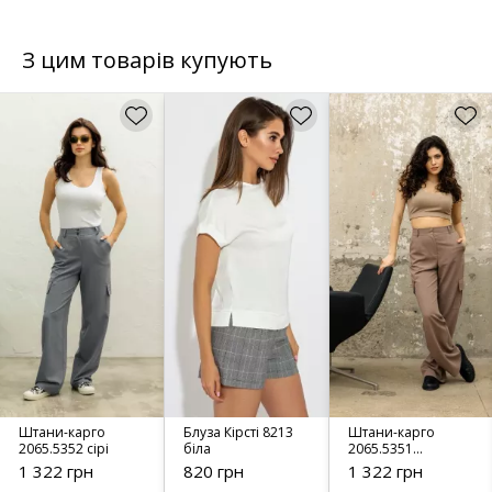
З цим товарів купують
Штани-карго
Блуза Кірсті 8213
Штани-карго
2065.5352 сірі
біла
2065.5351
капучино
1 322 грн
820 грн
1 322 грн