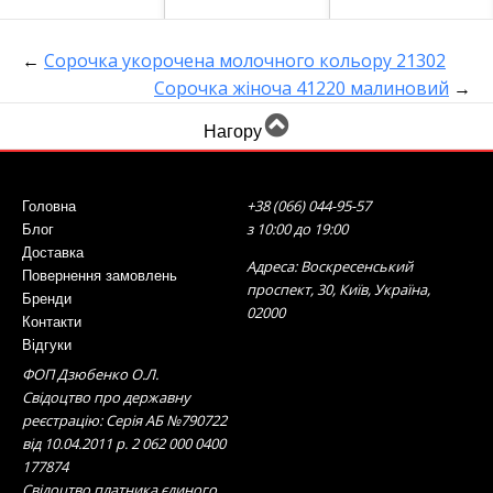
←
Сорочка укорочена молочного кольору 21302
Сорочка жіноча 41220 малиновий
→
Нагору
+38 (066) 044-95-57
Головна
з 10:00 до 19:00
Блог
Доставка
Адреса: Воскресенський
Повернення замовлень
проспект, 30, Київ, Україна,
Бренди
02000
Контакти
Відгуки
ФОП Дзюбенко О.Л.
Свідоцтво про державну
реєстрацію: Серія АБ №790722
від 10.04.2011 р. 2 062 000 0400
177874
Свідоцтво платника єдиного