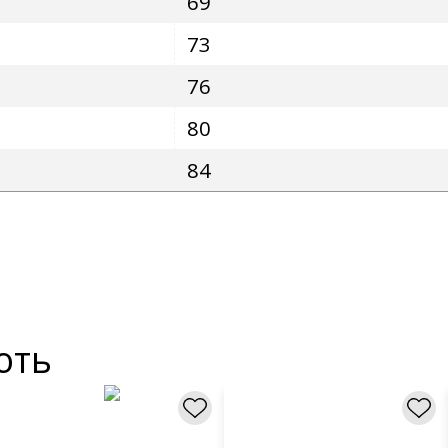
69
73
76
80
84
ють