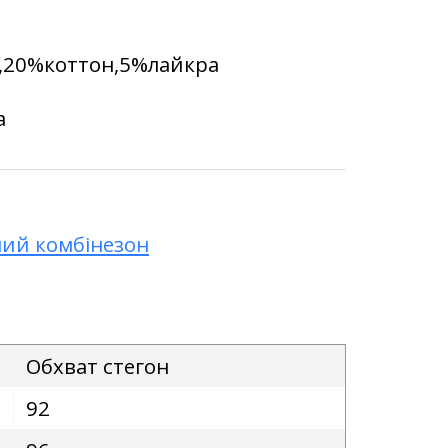
р,20%коттон,5%лайкра
а
ий комбінезон
Обхват стегон
92