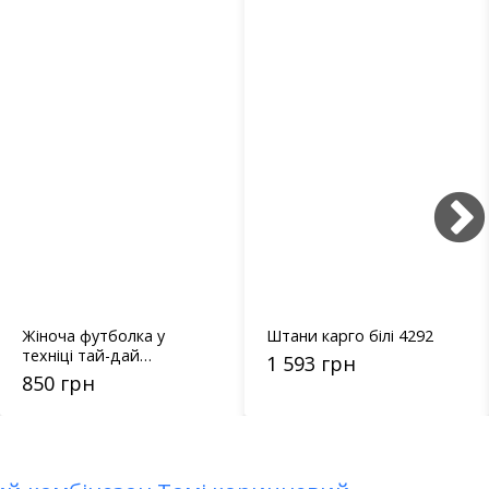
Жіноча футболка у
Штани карго білі 4292
техніці тай-дай
1 593 грн
прикрашена
850 грн
термостразами - 13456
чорна