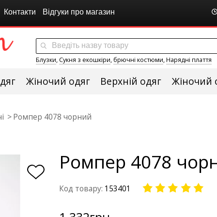
Контакти
Відгуки про магазин
Блузки
,
Сукня з екошкіри
,
брючні костюми
,
Нарядні плаття
дяг
Жіночий одяг
Верхній одяг
Жіночий 
і
Ромпер 4078 чорний
Ромпер 4078 чор
Код товару:
153401
1 332
грн