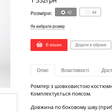
Розміри:
42
44
Як вибрати розмір
В кошик
Опис
Властивості
Дост
Ромпер з шовковистою костюмно
Комплектується поясом.
Довжина по боковому шву (прибл.)