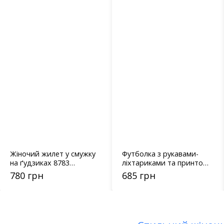
Жіночий жилет у смужку
Футболка з рукавами-
на ґудзиках 8783
ліхтариками та принтом
кавовий
капелюшки - 28356
780 грн
685 грн
чорна