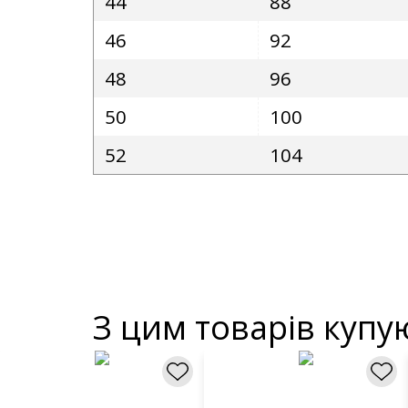
44
88
46
92
48
96
50
100
52
104
З цим товарів купу