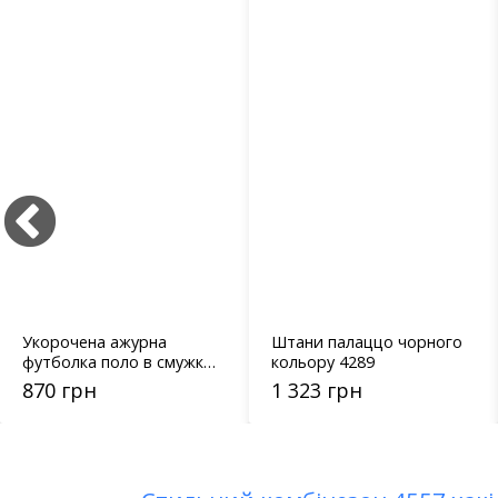
Укорочена ажурна
Штани палаццо чорного
футболка поло в смужку
кольору 4289
- 6804 фуксія
870 грн
1 323 грн