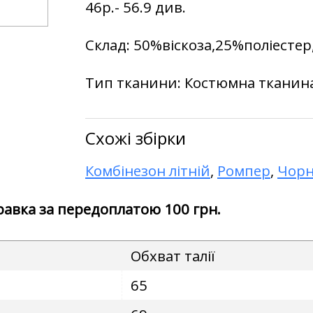
46р.- 56.9 див.
Склад:
50%віскоза,25%поліесте
Тип тканини:
Костюмна тканин
Схожі збірки
Комбінезон літній
,
Ромпер
,
Чорн
правка за передоплатою 100 грн.
Обхват талії
65