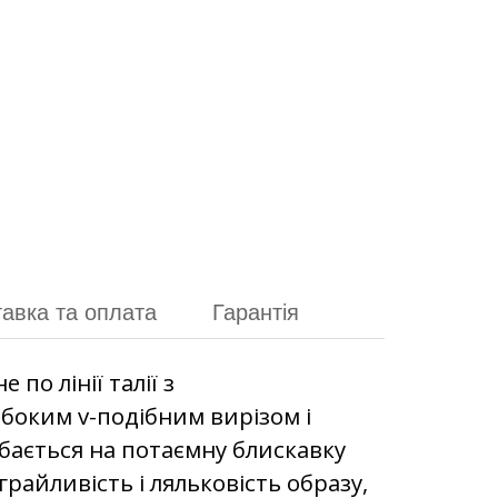
авка та оплата
Гарантія
по лінії талії з
боким v-подібним вирізом і
ібається на потаємну блискавку
грайливість і ляльковість образу,