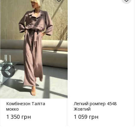
Комбінезон Таліта
Легкий ромпер 4548
мокко
Жовтий
1 350 грн
1 059 грн