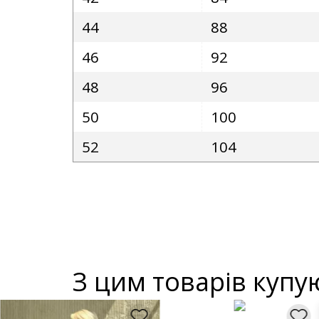
44
88
46
92
48
96
50
100
52
104
З цим товарів купу