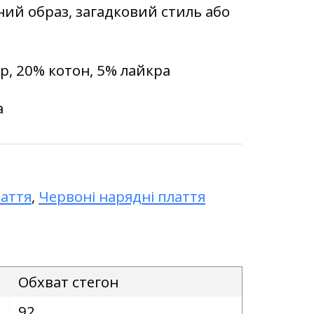
ий образ, загадковий стиль або
ер, 20% котон, 5% лайкра
а
аття
,
Червоні нарядні плаття
Обхват стегон
92