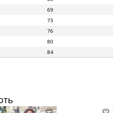
69
73
76
80
84
ють