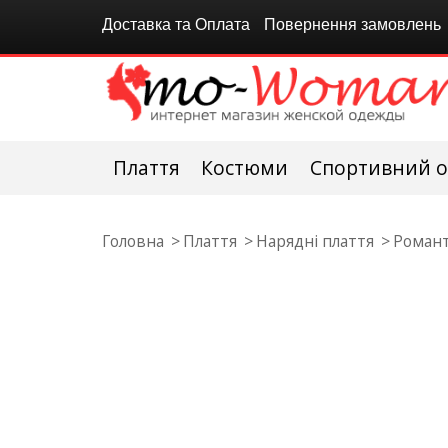
Доставка та Оплата
Повернення замовлень
Плаття
Костюми
Спортивний о
Головна
Плаття
Нарядні плаття
Романт