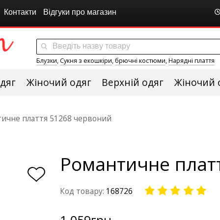
Контакти
Відгуки про магазин
Блузки
,
Сукня з екошкіри
,
брючні костюми
,
Нарядні плаття
дяг
Жіночий одяг
Верхній одяг
Жіночий 
ичне плаття 51268 червоний
Романтичне плат
Код товару:
168726
1 059
грн