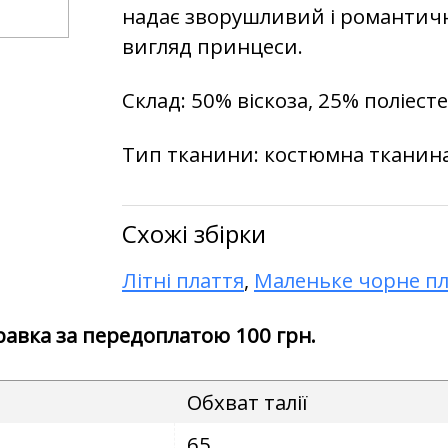
надає зворушливий і романтичн
вигляд принцеси.
Склад: 50% віскоза, 25% поліест
Тип тканини: костюмна тканин
Схожі збірки
Літні плаття
,
Маленьке чорне пл
правка за передоплатою 100 грн.
Обхват талії
65