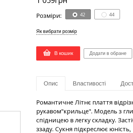
Розміри:
42
44
Як вибрати розмір
В кошик
Опис
Властивості
Дост
Романтичне Літнє плаття відрізне 
рукавом"крильце". Модель з гли
спідницею в легку складку. Заст
ззаду. Сукня підкреслює юність, 