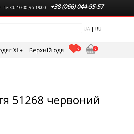
+38 (066) 044-95-57
Пн-Сб 10:00 до 19:00
UA
|
RU
одяг XL+
Верхній одяг плюс сайз
0
0
тя 51268 червоний