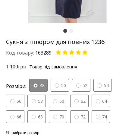
Сукня з гіпюром для повних 1236
Код товару:
163289
1 100
грн
Товар під замовлення
48
50
52
54
Розміри:
56
58
60
62
64
66
68
70
72
74
Як вибрати розмір