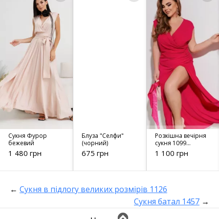
Сукня Фурор
Блуза "Селфи"
Розкішна вечірня
бежевий
(чорний)
сукня 1099
малинова
1 480 грн
675 грн
1 100 грн
←
Сукня в підлогу великих розмірів 1126
Сукня батал 1457
→