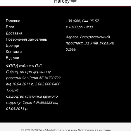
Нагору
+38 (066) 044-95-57
Головна
з 10:00 до 19:00
Блог
Доставка
Адреса: Воскресенський
Повернення замовлень
проспект, 30, Київ, Україна,
Бренди
02000
Контакти
Відгуки
ФОП Дзюбенко О.Л.
Свідоцтво про державну
реєстрацію: Серія АБ №790722
від 10.04.2011 р. 2 062 000 0400
177874
Свідоцтво платника єдиного
податку: Серія А №595523 від
01.05.2013 р.
© 2013-2026 «Mo-Woman.org.ua» Всі права захищені