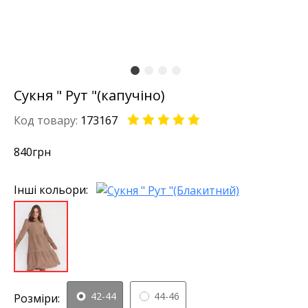
Сукня " Рут "(капучіно)
Код товару:
173167
840
грн
Інші кольори:
42-44
44-46
Розміри: