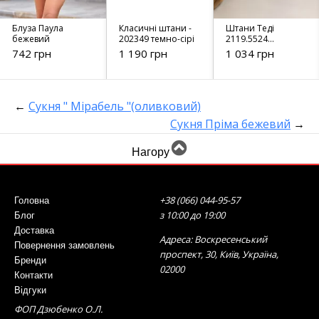
Блуза Паула
Класичні штани -
Штани Теді
бежевий
202349 темно-сірі
2119.5524
блакитний
742 грн
1 190 грн
1 034 грн
←
Сукня " Мірабель "(оливковий)
Сукня Пріма бежевий
→
Нагору
+38 (066) 044-95-57
Головна
з 10:00 до 19:00
Блог
Доставка
Адреса: Воскресенський
Повернення замовлень
проспект, 30, Київ, Україна,
Бренди
02000
Контакти
Відгуки
ФОП Дзюбенко О.Л.