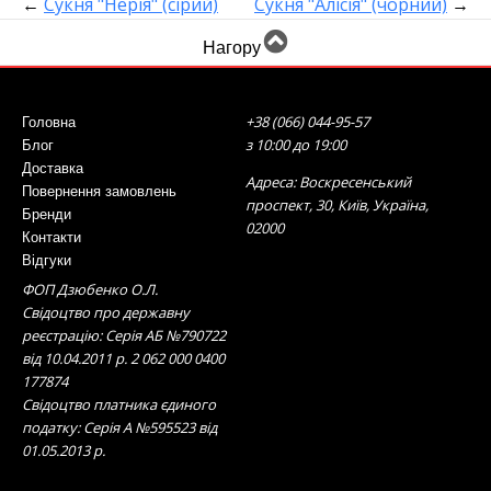
←
Сукня "Нерія" (сірий)
Сукня "Алісія" (чорний)
→
Нагору
+38 (066) 044-95-57
Головна
з 10:00 до 19:00
Блог
Доставка
Адреса: Воскресенський
Повернення замовлень
проспект, 30, Київ, Україна,
Бренди
02000
Контакти
Відгуки
ФОП Дзюбенко О.Л.
Свідоцтво про державну
реєстрацію: Серія АБ №790722
від 10.04.2011 р. 2 062 000 0400
177874
Свідоцтво платника єдиного
податку: Серія А №595523 від
01.05.2013 р.