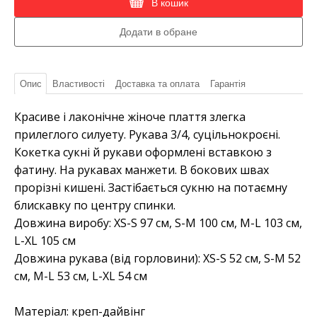
В кошик
Опис
Властивості
Доставка та оплата
Гарантія
Красиве і лаконічне жіноче плаття злегка
прилеглого силуету. Рукава 3/4, суцільнокроєні.
Кокетка сукні й рукави оформлені вставкою з
фатину. На рукавах манжети. В бокових швах
прорізні кишені. Застібається сукню на потаємну
блискавку по центру спинки.
Довжина виробу: XS-S 97 см, S-M 100 см, M-L 103 см,
L-XL 105 см
Довжина рукава (від горловини): XS-S 52 см, S-M 52
см, M-L 53 см, L-XL 54 см
Матеріал:
креп-дайвінг