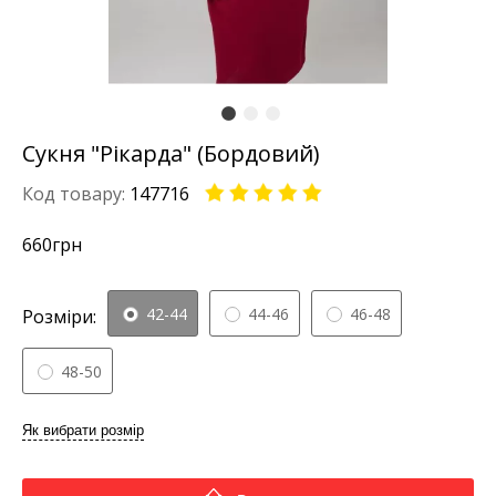
Сукня "Рікарда" (Бордовий)
Код товару:
147716
660
грн
42-44
44-46
46-48
Розміри:
48-50
Як вибрати розмір