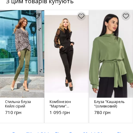
З цим товарів купують
Стильна блуза
Комбінезон
Блуза "Кашарель
Кейлі сірий
"Мартим"
"(оливковий)
(чорний)
710 грн
1 095 грн
780 грн