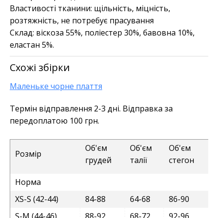
Властивості тканини:
щільність, міцність,
розтяжність, не потребує прасування
Склад:
віскоза 55%, поліестер 30%, бавовна 10%,
еластан 5%.
Схожі збірки
Маленьке чорне плаття
Термін відправлення 2-3 дні. Відправка за
передоплатою 100 грн.
Об'єм
Об'єм
Об'єм
Розмір
грудей
талії
стегон
Норма
XS-S (42-44)
84-88
64-68
86-90
S-M (44-46)
88-92
68-72
92-96