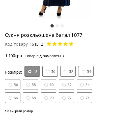
Сукня розкльошена батал 1077
Код товару:
161512
1 100
грн
Товар під замовлення
48
50
52
54
Розміри:
56
58
60
62
64
66
68
70
72
74
Як вибрати розмір