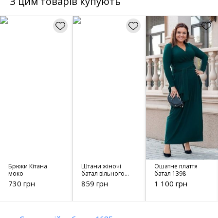
З цим товарів купують
Брюки Кітана
Штани жіночі
Ошатне плаття
моко
батал вільного
батал 1398
крою 42585
730 грн
859 грн
1 100 грн
чорний