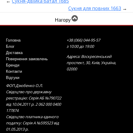
←
Сукня-двійка батал 1685
Сукня для повних 1663
→
Нагору
+38 (066) 044-95-57
Головна
з 10:00 до 19:00
Блог
Доставка
Адреса: Воскресенський
Повернення замовлень
проспект, 30, Київ, Україна,
Бренди
02000
Контакти
Відгуки
ФОП Дзюбенко О.Л.
Свідоцтво про державну
реєстрацію: Серія АБ №790722
від 10.04.2011 р. 2 062 000 0400
177874
Свідоцтво платника єдиного
податку: Серія А №595523 від
01.05.2013 р.