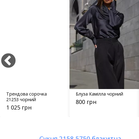
Блуза Камілла чорний
Штани Тим коричневий
800 грн
1 240 грн
←
Сукня 2158.5750 блакитна