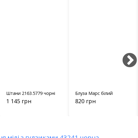
Блуза Марс білий
Штани Каррі темно-
синій
820 грн
596 грн
ня міді з гудзиками 43241 чорна
→