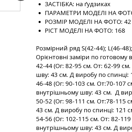
ЗАСТІБКА:
на ґудзиках
ПАРАМЕТРИ МОДЕЛІ НА ФОТ
РОЗМІР МОДЕЛІ НА ФОТО:
42
РІСТ МОДЕЛІ НА ФОТО:
168
Розмірний ряд S(42-44); L(46-48)
Орієнтовні заміри по готовому 
42-44 (Ог: 82-95 см. От: 62-99 с
шву: 43 см. Д виробу по спинці: 
46-48 (Ог: 90-103 см. От:70-107 с
внутрішньому шву: 43 см. Д вир
50-52 (Ог: 98-111 см. От:78-115 
43 см. Д виробу по спинці: 121 с
54-56 (Ог: 102-115 см. От: 82-119
внутрішньому шву: 43 см. Д виро