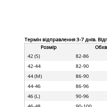
Термін відправлення 3-7 днів. Ві
Розмір
Обхв
42 (S)
82-86
42-44
82-90
44 (M)
86-90
44-46
86-96
46 (L)
90-96
46-48
90-100