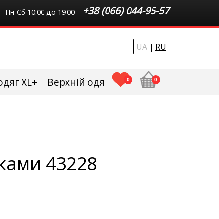
+38 (066) 044-95-57
Пн-Сб 10:00 до 19:00
UA
|
RU
одяг XL+
Верхній одяг плюс сайз
0
0
иками 43228