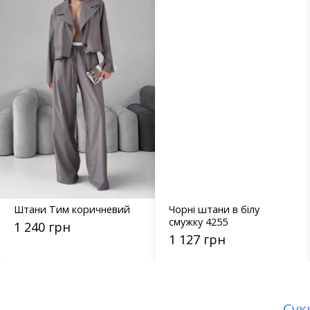
Чорні штани в білу
Штани 2163.5779 чорні
смужку 4255
1 145 грн
1 127 грн
Сук