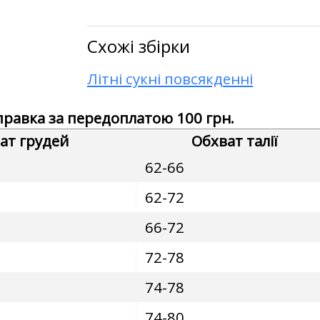
Схожі збірки
Літні сукні повсякденні
дправка за передоплатою 100 грн.
ат грудей
Обхват талії
62-66
62-72
66-72
72-78
74-78
74-80