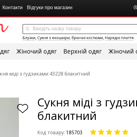
Контакти
Відгуки про магазин
Блузки
,
Сукня з екошкіри
,
брючні костюми
,
Нарядні плаття
дяг
Жіночий одяг
Верхній одяг
Жіночий 
кня міді з гудзиками 43228 блакитний
Сукня міді з гудз
блакитний
Код товару:
185703