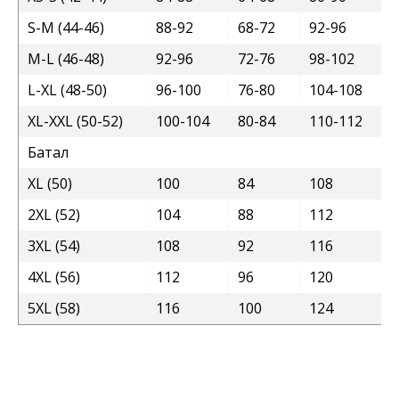
S-M (44-46)
88-92
68-72
92-96
M-L (46-48)
92-96
72-76
98-102
L-XL (48-50)
96-100
76-80
104-108
XL-XXL (50-52)
100-104
80-84
110-112
Батал
XL (50)
100
84
108
2XL (52)
104
88
112
3XL (54)
108
92
116
4XL (56)
112
96
120
5XL (58)
116
100
124