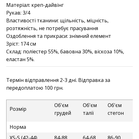
Матеріал:
креп-дайвінг
Рукав:
3/4
Властивості тканини:
щільність, міцність,
розтяжність, не потребує прасування
Оздоблення та прикраси:
знімний елемент
Зріст:
174 см
Склад:
поліестер 55%, бавовна 30%, віскоза 10%,
еластан 5%.
Термін відправлення 2-3 дні. Відправка за
передоплатою 100 грн.
Об'єм
Об'єм
Об'єм
Розмір
грудей
талії
стегон
Норма
XS-S (42-44)
84-88
64-68
86-90