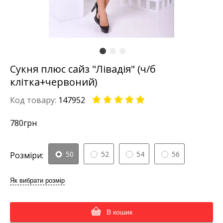
Сукня плюс сайз "Лівадія" (ч/б
клітка+червоний)
Код товару:
147952
780
грн
50
52
54
56
Розміри:
Як вибрати розмір
В кошик