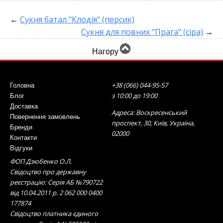
←
Сукня батал "Клодія" (персик)
Сукня для повних "Прага" (сіра)
→
Нагору
+38 (066) 044-95-57
Головна
з 10:00 до 19:00
Блог
Доставка
Адреса: Воскресенський
Повернення замовлень
проспект, 30, Київ, Україна,
Бренди
02000
Контакти
Відгуки
ФОП Дзюбенко О.Л.
Свідоцтво про державну
реєстрацію: Серія АБ №790722
від 10.04.2011 р. 2 062 000 0400
177874
Свідоцтво платника єдиного