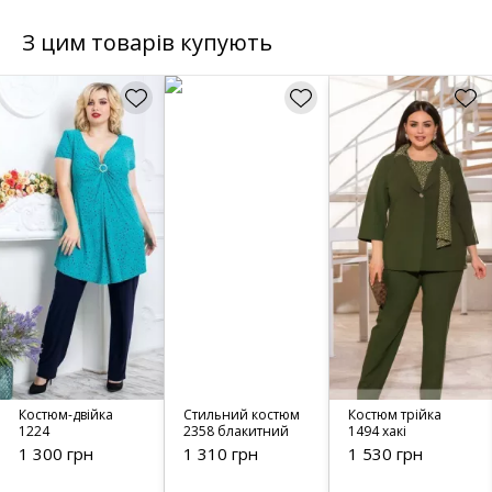
З цим товарів купують
Костюм-двійка
Стильний костюм
Костюм трійка
1224
2358 блакитний
1494 хакі
1 300 грн
1 310 грн
1 530 грн