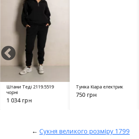
Штани Теді 2119.5519
Туніка Кіара електрик
чорні
750 грн
1 034 грн
←
Сукня великого розміру 1799