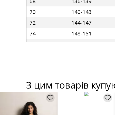
68
136-139
70
140-143
72
144-147
74
148-151
З цим товарів купу