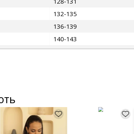
128-131
132-135
136-139
140-143
ють