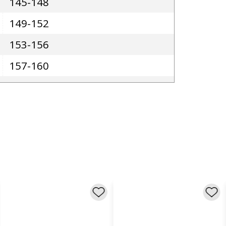
145-148
149-152
153-156
157-160