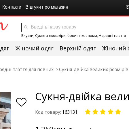
Контакти
Відгуки про магазин
Блузки
,
Сукня з екошкіри
,
брючні костюми
,
Нарядні плаття
дяг
Жіночий одяг
Верхній одяг
Жіночий 
рядні плаття для повних
Сукня-двійка великих розмірів
Сукня-двійка вели
Код товару:
163131
1 250
грн