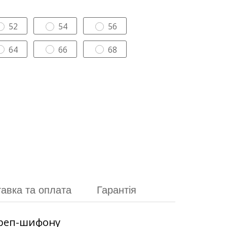
52
54
56
64
66
68
авка та оплата
Гарантія
 креп-шифону