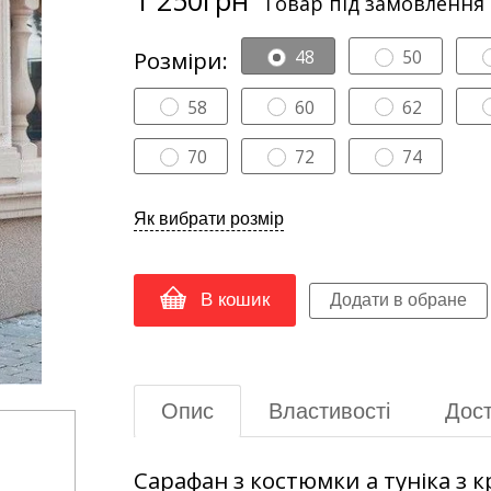
Товар під замовлення
Розміри:
48
50
58
60
62
70
72
74
Як вибрати розмір
В кошик
Опис
Властивості
Дост
Сарафан з костюмки а туніка з