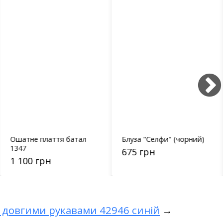
Ошатне плаття батал
Блуза "Селфи" (чорний)
1347
675 грн
1 100 грн
 довгими рукавами 42946 синій
→