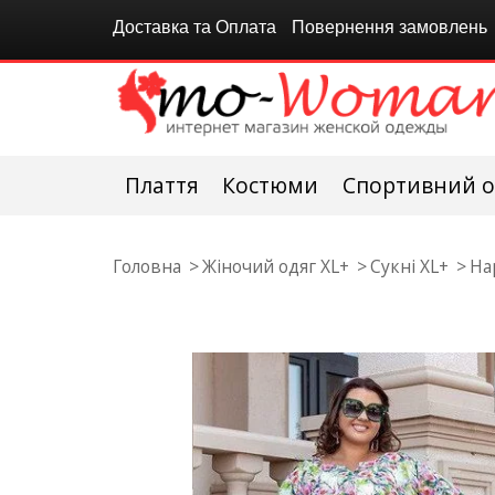
Доставка та Оплата
Повернення замовлень
Плаття
Костюми
Спортивний о
Головна
Жіночий одяг XL+
Сукні XL+
На