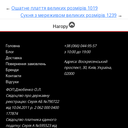
←
Ошатне плаття великих розмірів 1019
Сукня з мереживом великих розмірів 1239
→
Нагору
+38 (066) 044-95-57
Головна
з 10:00 до 19:00
Блог
Доставка
Адреса: Воскресенський
Повернення замовлень
проспект, 30, Київ, Україна,
Бренди
02000
Контакти
Відгуки
ФОП Дзюбенко О.Л.
Свідоцтво про державну
реєстрацію: Серія АБ №790722
від 10.04.2011 р. 2 062 000 0400
177874
Свідоцтво платника єдиного
податку: Серія А №595523 від