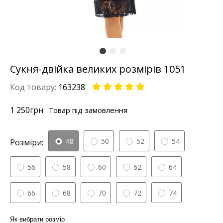
Сукня-двійка великих розмірів 1051
Код товару:
163238
1 250
грн
Товар під замовлення
48
50
52
54
Розміри:
56
58
60
62
64
66
68
70
72
74
Як вибрати розмір