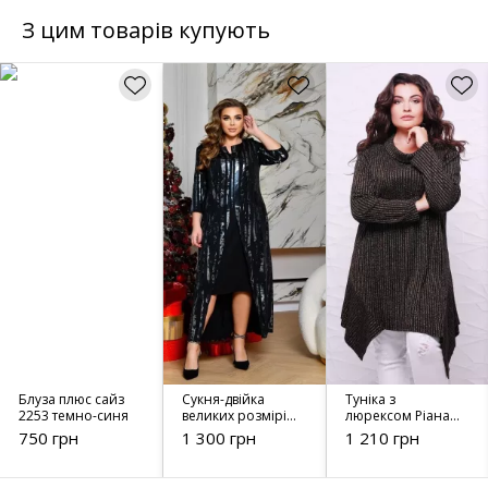
З цим товарів купують
Блуза плюс сайз
Сукня-двійка
Туніка з
2253 темно-синя
великих розмірів
люрексом Ріана
1944
золото
750 грн
1 300 грн
1 210 грн