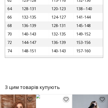
62
125-128
113-116
132-136
64
128-131
120-123
138--140
66
132-135
124-127
141-144
68
136-139
128-131
145-148
70
140-143
132-135
149-152
72
144-147
136-139
153-156
74
148-151
140-143
157-160
З цим товарів купують