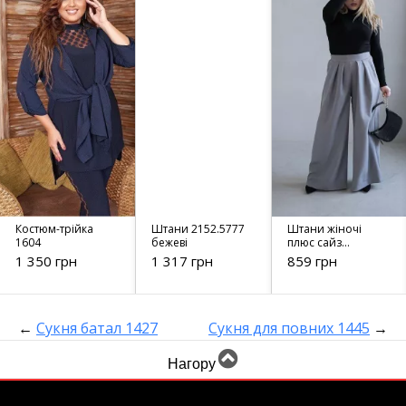
Костюм-трійка
Штани 2152.5777
Штани жіночі
1604
бежеві
плюс сайз
вільного крою
1 350 грн
1 317 грн
859 грн
42577 сірий
←
Сукня батал 1427
Сукня для повних 1445
→
Нагору