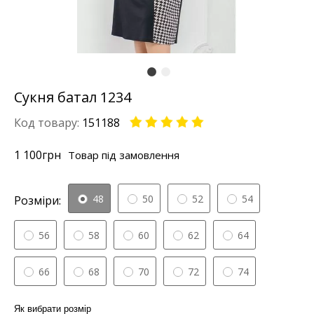
Сукня батал 1234
Код товару:
151188
1 100
грн
Товар під замовлення
48
50
52
54
Розміри:
56
58
60
62
64
66
68
70
72
74
Як вибрати розмір