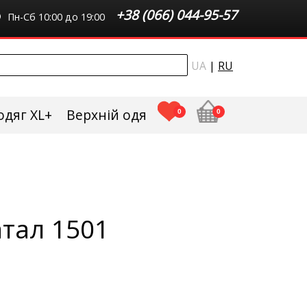
+38 (066) 044-95-57
Пн-Сб 10:00 до 19:00
UA
|
RU
одяг XL+
Верхній одяг плюс сайз
0
0
тал 1501