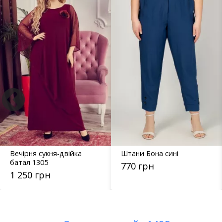
Вечірня сукня-двійка
Штани Бона сині
батал 1305
770 грн
1 250 грн