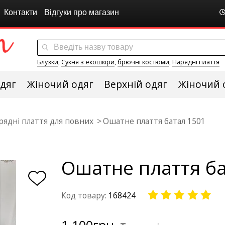
Контакти
Відгуки про магазин
Блузки
,
Сукня з екошкіри
,
брючні костюми
,
Нарядні плаття
дяг
Жіночий одяг
Верхній одяг
Жіночий 
рядні плаття для повних
Ошатне плаття батал 1501
Ошатне плаття ба
Код товару:
168424
1 100
грн