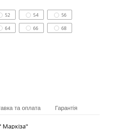
52
54
56
64
66
68
авка та оплата
Гарантія
" Маркіза"