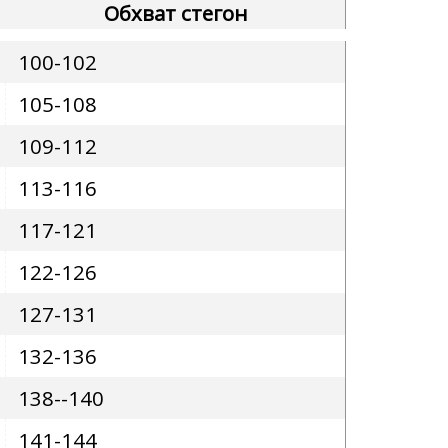
Обхват стегон
100-102
105-108
109-112
113-116
117-121
122-126
127-131
132-136
138--140
141-144