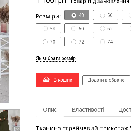
Товар під замовлення
Розміри:
48
50
58
60
62
70
72
74
Як вибрати розмір
В кошик
Опис
Властивості
Дост
Тканина стрейчевий трикотаж 