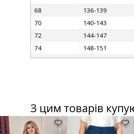
68
136-139
70
140-143
72
144-147
74
148-151
З цим товарів купу