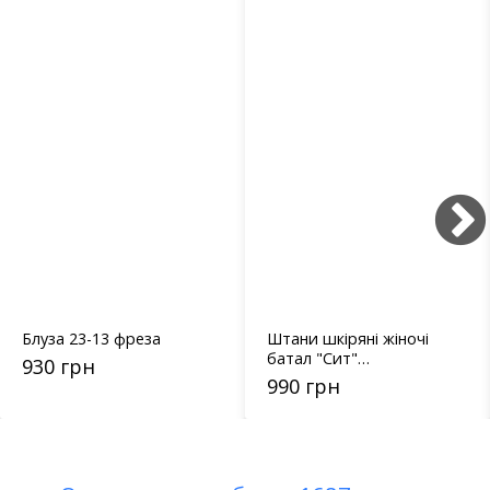
Блуза 23-13 фреза
Штани шкіряні жіночі
батал "Сит"
930 грн
(теракотовий)
990 грн