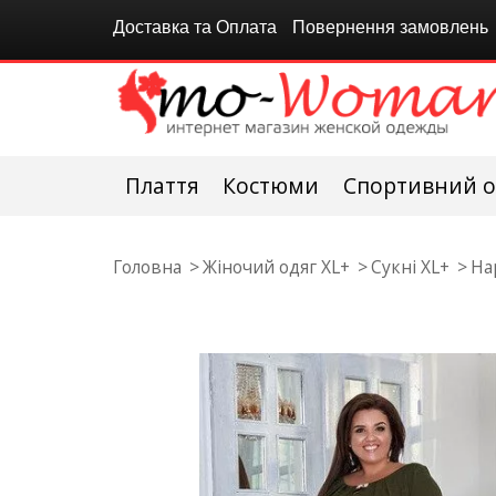
Доставка та Оплата
Повернення замовлень
Плаття
Костюми
Спортивний о
Головна
Жіночий одяг XL+
Сукні XL+
На