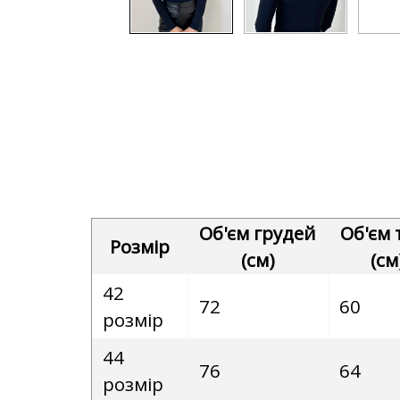
Об'єм грудей
Об'єм т
Розмір
(см)
(см
42
72
60
розмір
44
76
64
розмір