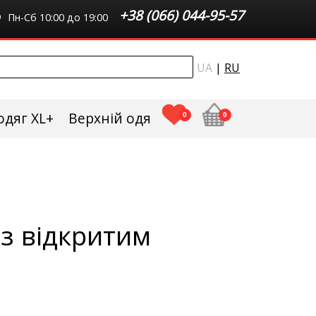
+38 (066) 044-95-57
Пн-Сб 10:00 до 19:00
UA
|
RU
одяг XL+
Верхній одяг плюс сайз
0
0
 з відкритим