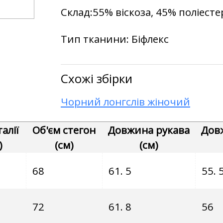
Склад:55% віскоза, 45% поліесте
Тип тканини: Біфлекс
Схожі збірки
Чорний лонгслів жіночий
алії
Об'єм стегон
Довжина рукава
Дов
)
(см)
(см)
68
61. 5
55. 
72
61. 8
56