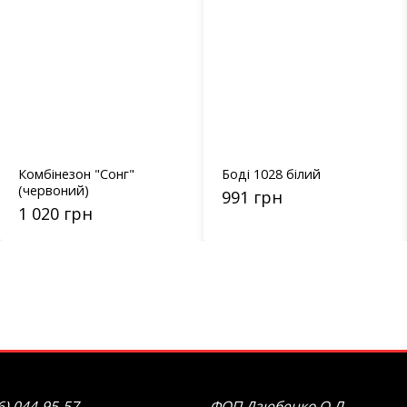
Комбінезон "Сонг"
Боді 1028 білий
(червоний)
991 грн
1 020 грн
6) 044-95-57
ФОП Дзюбенко О.Л.