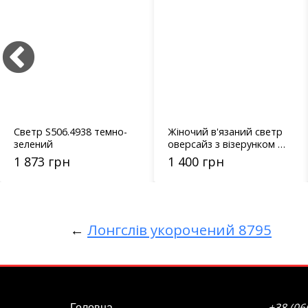
Светр S506.4938 темно-
Жіночий в'язаний светр
зелений
оверсайз з візерунком у
рубчик 231112
1 873 грн
1 400 грн
←
Лонгслів укорочений 8795
+38 (06
Головна