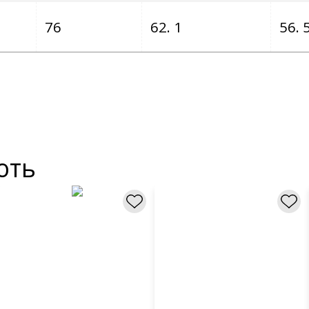
76
62. 1
56. 
ють