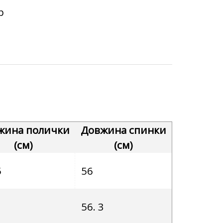
р
жина полички
Довжина спинки
(см)
(см)
5
56
56. 3