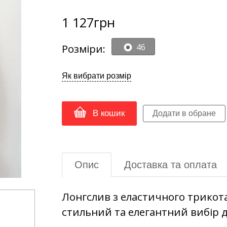
1 127
грн
Розміри:
46
Як вибрати розмір
В кошик
Опис
Доставка та оплата
Лонгслив з еластичного трикота
стильний та елегантний вибір д