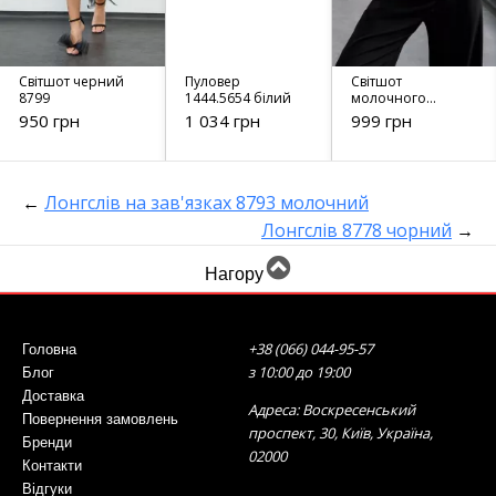
Світшот черний
Пуловер
Світшот
8799
1444.5654 білий
молочного
кольору 8806
950 грн
1 034 грн
999 грн
←
Лонгслів на зав'язках 8793 молочний
Лонгслів 8778 чорний
→
Нагору
+38 (066) 044-95-57
Головна
з 10:00 до 19:00
Блог
Доставка
Адреса: Воскресенський
Повернення замовлень
проспект, 30, Київ, Україна,
Бренди
02000
Контакти
Відгуки