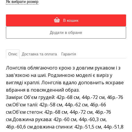
Як вибрати розмір
В кошик
Опис
Доставка та оплата
Гарантія
Лонгслів облягаючого крою з довгим рукавом і з
зав'язкою на шиї. Родзинкою моделі є виріз у
вигляді краплі. Лонгслів вдало доповнить яскраве
вбрання в повсякденний образ.
Заміри: Об'єм грудей: 42р.-68 см, 44р.-72 см, 46р.-76
см.Об'єм талії: 42р.-58 см, 44р.-62 см, 46р.-66
см.Об'єм стегон: 42р.-68 см, 44р.-72 см, 46р.-76
см.Довжина рукава: 42р.-60 см, 44р.-60,3 см,
46р.-60,6 см.довжина спинки: 42р.-51,5 см, 44р.-51,8