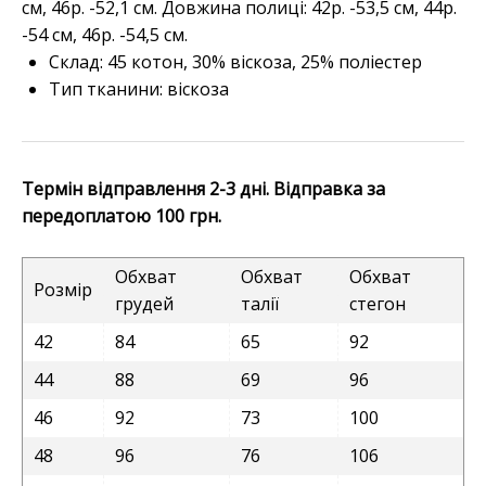
см, 46р. -52,1 см. Довжина полиці: 42р. -53,5 см, 44р.
-54 см, 46р. -54,5 см.
Склад: 45 котон, 30% віскоза, 25% поліестер
Тип тканини: віскоза
Термін відправлення 2-3 дні. Відправка за
передоплатою 100 грн.
Обхват
Обхват
Обхват
Розмір
грудей
талії
стегон
42
84
65
92
44
88
69
96
46
92
73
100
48
96
76
106