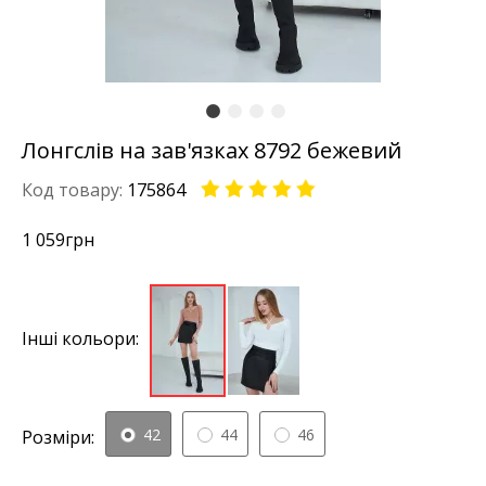
Лонгслів на зав'язках 8792 бежевий
Код товару:
175864
1 059
грн
Інші кольори:
42
44
46
Розміри: