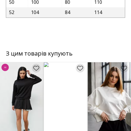
50
100
80
110
52
104
84
114
З цим товарів купують
Хіт