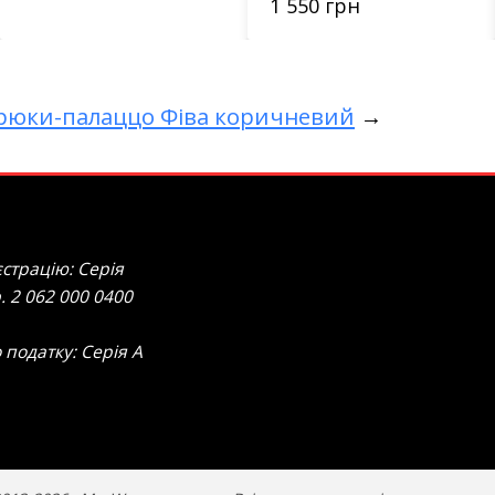
1 550 грн
рюки-палаццо Фіва коричневий
→
страцію: Серія
. 2 062 000 0400
 податку: Серія А