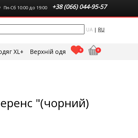
+38 (066) 044-95-57
Пн-Сб 10:00 до 19:00
UA
|
RU
одяг XL+
Верхній одяг плюс сайз
0
0
Теренс "(чорний)