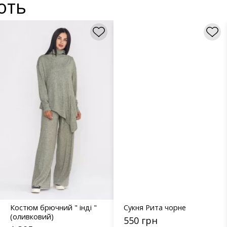
ють
Костюм брючний " інді "
Сукня Рита чорне
(оливковий)
550 грн