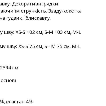
авку. Декоративні рядки
аючи їм стрункість. Ззаду-кокетка
на гудзик і блискавку.
шву: XS-S 102 см, S-M 103 см, M-L
шву: XS-S 75 см, S - M 75 см, M-L
62*94 см
 основі
%, еластан 4%