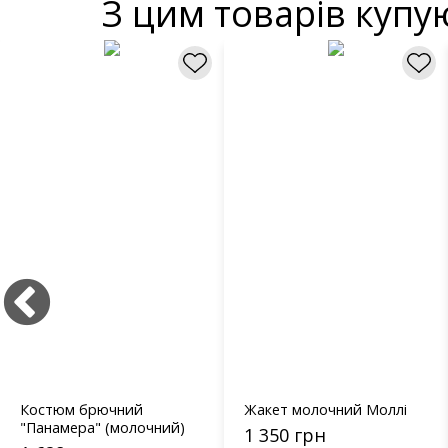
З цим товарів купу
Костюм брючний
Жакет молочний Моллі
"Панамера" (молочний)
1 350 грн