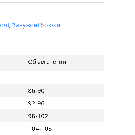
очі
,
Завужені брюки
Об'єм стегон
86-90
92-96
98-102
104-108