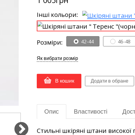
Інші кольори:
Розміри:
42-44
46-48
Як вибрати розмір
В кошик
Опис
Властивості
Дост
Стильні шкіряні штани високої п