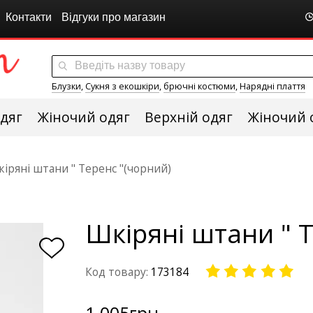
Контакти
Відгуки про магазин
Блузки
,
Сукня з екошкіри
,
брючні костюми
,
Нарядні плаття
дяг
Жіночий одяг
Верхній одяг
Жіночий 
іряні штани " Теренс "(чорний)
Шкіряні штани " 
Код товару:
173184
1 005
грн