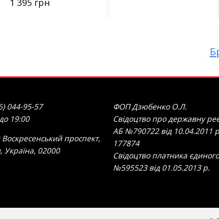
1 395 грн
Б
6) 044-95-57
ФОП Дзюбенко О.Л.
 до 19:00
Свідоцтво про державну реє
АБ №790722 від 10.04.2011 р
 Воскресенський проспект,
177874
в, Україна, 02000
Свідоцтво платника єдиного
№595523 від 01.05.2013 р.