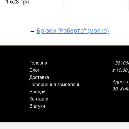
1 628 грн
←
Брюки "Роберто" (мокко)
+38 (06
Головна
з 10:00
Блог
Доставка
Адреса:
Повернення замовлень
30, Киї
Бренди
Контакти
Відгуки