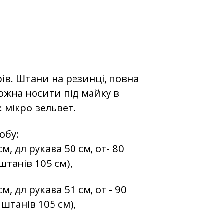
ів. Штани на резинці, повна
можна носити під майку в
: мікро вельвет.
обу:
м, дл рукава 50 см, от- 80
 штанів 105 см),
м, дл рукава 51 см, от - 90
л штанів 105 см),