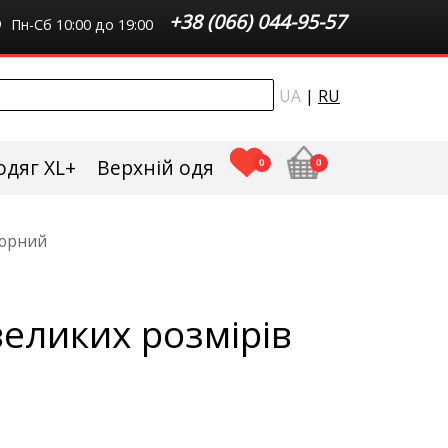
+38 (066) 044-95-57
Пн-Сб 10:00 до 19:00
UA
|
RU
одяг XL+
Верхній одяг плюс сайз
0
0
чорний
еликих розмірів