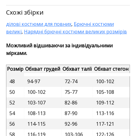
Схожі збірки
ділові костюми для повних
,
Брючні костюми
великі
,
Нарядні брючні костюми великих розмірів
Можливий відшиваючи за індивідуальними
мірками.
Розмір
Обхват грудей
Обхват талії
Обхват стегон
48
94-97
72-74
100-102
50
100-102
75-77
105-108
52
103-107
82-86
109-112
54
108-113
87-90
113-116
56
114-115
92-96
117-121
58
116-119
103-106
122-126