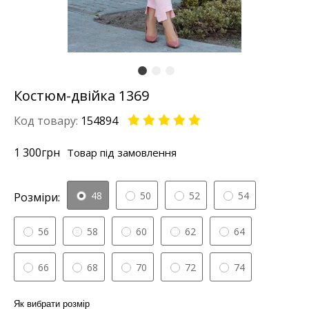
Костюм-двійка 1369
Код товару:
154894
1 300
грн
Товар під замовлення
48
50
52
54
Розміри:
56
58
60
62
64
66
68
70
72
74
Як вибрати розмір