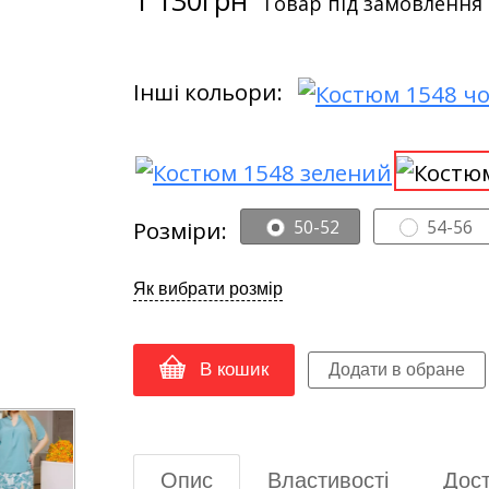
Товар під замовлення
Інші кольори:
Розміри:
50-52
54-56
Як вибрати розмір
В кошик
Опис
Властивості
Дост