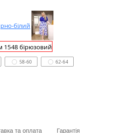
58-60
62-64
авка та оплата
Гарантія