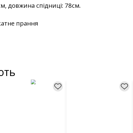
см, довжина спідниці: 78см.
катне прання
ють