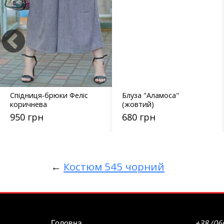
Спідниця-брюки Феліс
Блуза "Аламоса"
коричнева
(жовтий)
950 грн
680 грн
←
Костюм 545 чорний
+38 (06
Головна