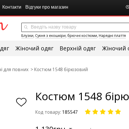
Контакти
Відгуки про магазин
Блузки
,
Сукня з екошкіри
,
брючні костюми
,
Нарядні плаття
дяг
Жіночий одяг
Верхній одяг
Жіночий 
і для повних
Костюм 1548 бірюзовий
Костюм 1548 бір
Код товару:
185547
1 130
грн