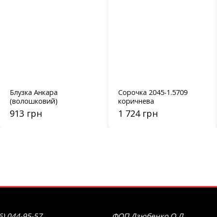
Блузка Анкара
Сорочка 2045-1.5709
(волошковий)
коричнева
913 грн
1 724 грн
6) 044-95-57
ФОП Дзюбенко О.Л.