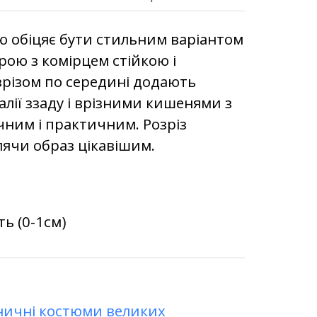
ю обіцяє бути стильним варіантом
крою з комірцем стійкою і
озрізом по середині додають
алії ззаду і врізними кишенями з
чним і практичним. Розріз
лячи образ цікавішим.
ь (0-1см)
ничні костюми великих