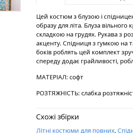
Цей костюм з блузою і спіднице
образу для літа. Блуза вільного 
складкою на грудях. Рукава з р
акценту. Спідниця з гумкою на т
боків роблять цей комплект зру
спереду додає грайливості, роб
МАТЕРІАЛ:
софт
РОЗТЯЖНІСТЬ:
слабка розтяжніст
Схожі збірки
Літні костюми для повних
,
Спід