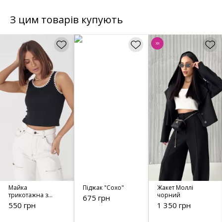
З цим товарів купують
Хіт
Майка
Піджак "Сохо"
Жакет Моллі
трикотажна з
чорний
675 грн
вишивкою зигзаг
550 грн
1 350 грн
- 8289 чорна