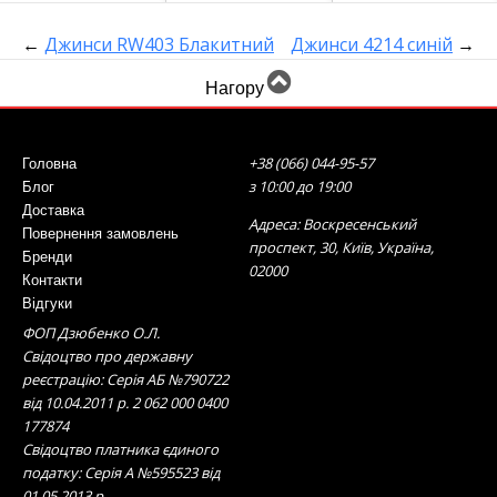
←
Джинси RW403 Блакитний
Джинси 4214 синій
→
Нагору
+38 (066) 044-95-57
Головна
з 10:00 до 19:00
Блог
Доставка
Адреса: Воскресенський
Повернення замовлень
проспект, 30, Київ, Україна,
Бренди
02000
Контакти
Відгуки
ФОП Дзюбенко О.Л.
Свідоцтво про державну
реєстрацію: Серія АБ №790722
від 10.04.2011 р. 2 062 000 0400
177874
Свідоцтво платника єдиного
податку: Серія А №595523 від
01.05.2013 р.