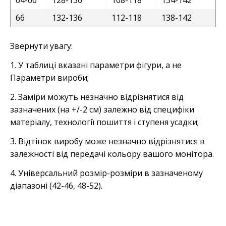
64-66
128-136
108-118
134-142
66
132-136
112-118
138-142
Звернути увагу:
1. У таблиці вказані параметри фігури, а не
Параметри вироби;
2. Заміри можуть незначно відрізнятися від
зазначених (на +/-2 см) залежно від специфіки
матеріалу, технології пошиття і ступеня усадки;
3. Відтінок виробу може незначно відрізнятися в
залежності від передачі кольору вашого монітора.
4. Універсальний розмір-розміри в зазначеному
діапазоні (42-46, 48-52).