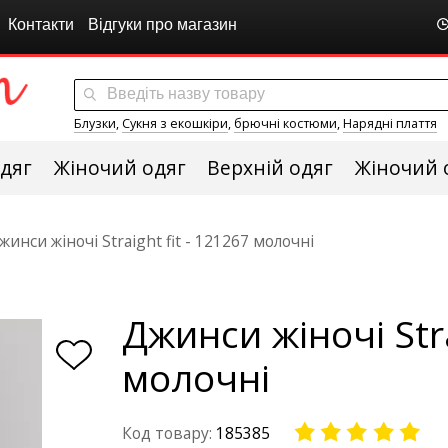
Контакти
Відгуки про магазин
Блузки
,
Сукня з екошкіри
,
брючні костюми
,
Нарядні плаття
дяг
Жіночий одяг
Верхній одяг
Жіночий 
жинси жіночі Straight fit - 121267 молочні
Джинси жіночі Stra
молочні
Код товару:
185385