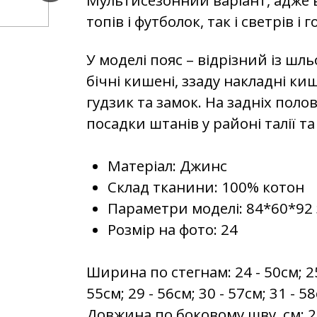
топів і футболок, так і светрів і 
У моделі пояс – відрізний із ш
бічні кишені, ззаду накладні киш
гудзик та замок. На задніх поло
посадки штанів у районі талії та
Матеріал: Джинс
Склад тканини: 100% котон
Параметри моделі: 84*60*92 
Розмір на фото: 24
Ширина по стегнам: 24 - 50см; 25 
55см; 29 - 56см; 30 - 57см; 31 - 5
Довжина по боковому шву, см: 24 