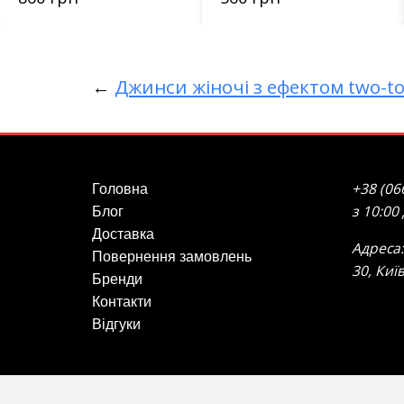
←
Джинси жіночі з ефектом two-ton
+38 (06
Головна
з 10:00
Блог
Доставка
Адреса:
Повернення замовлень
30, Киї
Бренди
Контакти
Відгуки