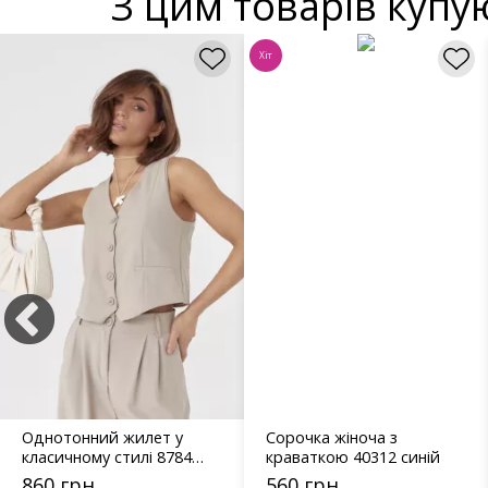
З цим товарів купу
Хіт
Однотонний жилет у
Сорочка жіноча з
класичному стилі 8784
краваткою 40312 синій
світло-коричневий
860 грн
560 грн