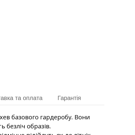
авка та оплата
Гарантія
-хев базового гардеробу. Вони
ь безліч образів.
дмінно підійдуть як до літніх