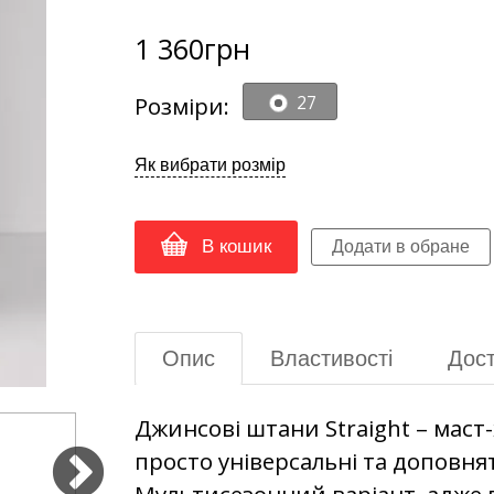
1 360
грн
Розміри:
27
Як вибрати розмір
В кошик
Опис
Властивості
Дост
Джинсові штани Straight – маст
просто універсальні та доповнят
Мультисезонний варіант, адже ві