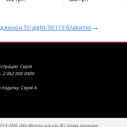
 джинси Straight-90119 блакитні
→
страцію: Серія
. 2 062 000 0400
 податку: Серія А
013-2026 «Mo-Woman.org.ua» Всі права захищені