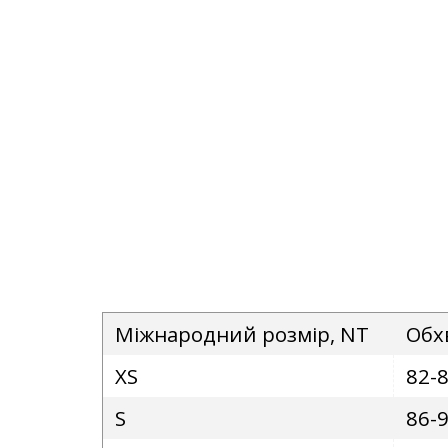
Міжнародний розмір, NT
Обх
XS
82-
S
86-