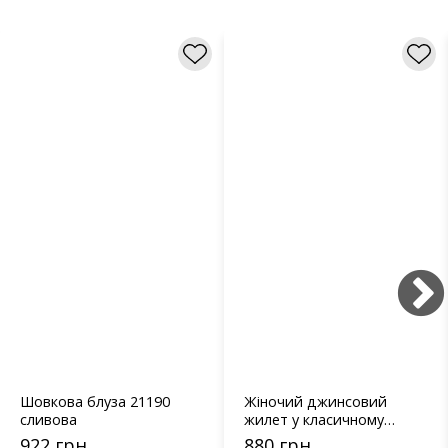
Шовкова блуза 21190
Жіночий джинсовий
сливова
жилет у класичному
стилі - 9049 блакитний
922 грн
880 грн