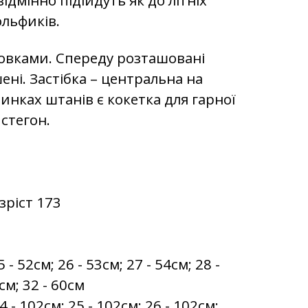
гольфиків.
льовками. Спереду розташовані
ені. Застібка – центральна на
винках штанів є кокетка для гарної
 стегон.
зріст 173
- 52см; 26 - 53см; 27 - 54см; 28 -
8см; 32 - 60см
- 102см; 25 - 102см; 26 - 102см;