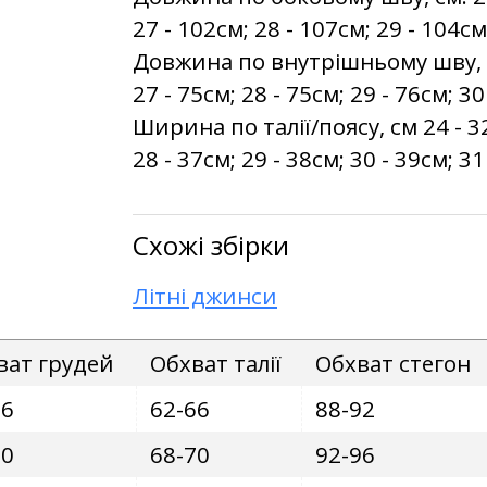
27 - 102см; 28 - 107см; 29 - 104см
Довжина по внутрішньому шву, см:
27 - 75см; 28 - 75см; 29 - 76см; 30
Ширина по талії/поясу, см 24 - 32
28 - 37см; 29 - 38см; 30 - 39см; 31
Схожі збірки
Літні джинси
ват грудей
Обхват талії
Обхват стегон
86
62-66
88-92
90
68-70
92-96