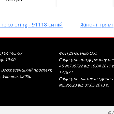
e coloring - 91118 синій
Жіночі прямі
6) 044-95-57
ФОП Дзюбенко О.Л.
 до 19:00
Свідоцтво про державну реє
АБ №790722 від 10.04.2011 р
 Воскресенський проспект,
177874
в, Україна, 02000
Свідоцтво платника єдиного
№595523 від 01.05.2013 р.
© 2