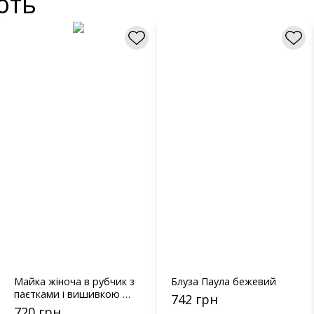
ють
Майка жіноча в рубчик з
Блуза Паула бежевий
паєтками і вишивкою CK
742 грн
- 241004 бежева
720 грн