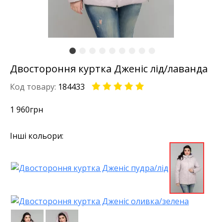
Двостороння куртка Дженіс лід/лаванда
Код товару:
184433
1 960
грн
Інші кольори: