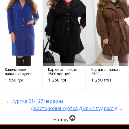
Кашемірове
Кардиган-пальто
Кардиган-пальто
пальто-кардиган
2500 чорний
2500
999
шоколадний
1 550 грн
1 250 грн
1 250 грн
←
Куртка 21-127 червона
Двостороння куртка Дженіс пудра/лід
→
Нагору