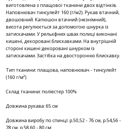
виготовлена з плащової тканини двох відтінків.
Наповнювач тинсулейт 160 (г/м2). Рукав втачний,
двошовний. Капюшон втачний (незнімний),
висота регулюється за допомогою шнурка із
затискачами. У рельєфних швах полиці виконані
кишені, декоровані блискавками. На внутрішній
стороні кишені декоровані шнурком із
затискачами. Застібка на двосторонню блискавку.
Тип тканини: плащова, наповнювач - тинсулейт
(160 г/м²)
Склад тканини: поліестер 100%
Довжина рукава: 65 см
Довжина виробу по спинці: р.50,52 - 76 см, р.54,56 -
78 см, р.58,60 - 80 см;