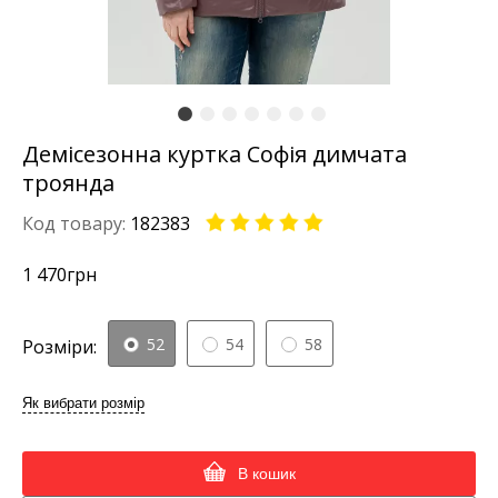
Демісезонна куртка Софія димчата
троянда
Код товару:
182383
1 470
грн
52
54
58
Розміри:
Як вибрати розмір
В кошик