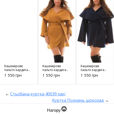
Кашемірове
Кашемірове
Кашемірове
пальто-кардиган
пальто-кардиган
пальто-кардиган
999
1007
1004
1 550 грн
1 550 грн
1 550 грн
←
Стьобана куртка 40039 хакі
Куртка Познань шоколад
→
Нагору