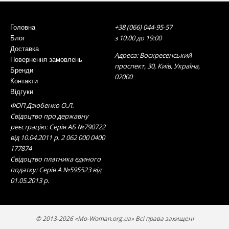
+38 (066) 044-95-57
Головна
з 10:00 до 19:00
Блог
Доставка
Адреса: Воскресенський
Повернення замовлень
проспект, 30, Київ, Україна,
Бренди
02000
Контакти
Відгуки
ФОП Дзюбенко О.Л.
Свідоцтво про державну
реєстрацію: Серія АБ №790722
від 10.04.2011 р. 2 062 000 0400
177874
Свідоцтво платника єдиного
податку: Серія А №595523 від
01.05.2013 р.
© 2013-2026 «Mo-Woman.org.ua» Всі права захищені