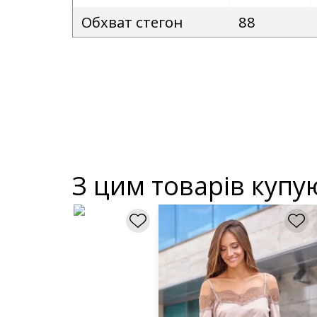
Обхват стегон
88
З цим товарів купу