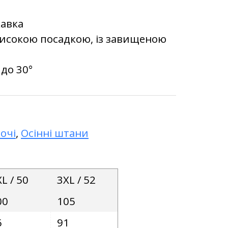
кавка
високою посадкою, із завищеною
 до 30°
очі
,
Осінні штани
L / 50
3XL / 52
00
105
6
91