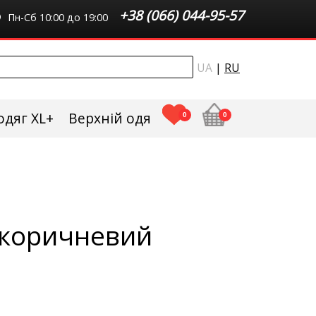
+38 (066) 044-95-57
Пн-Сб 10:00 до 19:00
UA
|
RU
одяг XL+
Верхній одяг плюс сайз
0
0
 коричневий