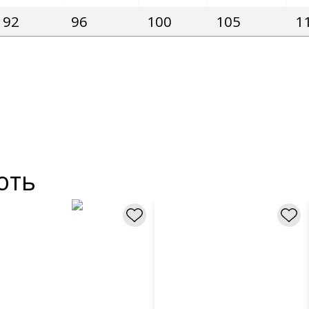
92
96
100
105
1
ють