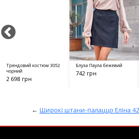
Трендовий костюм 3052
Блуза Паула бежевий
чорний
742 грн
2 698 грн
←
Широкі штани-палаццо Еліна 4