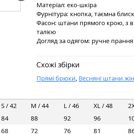
Матеріал: еко-шкіра
Фурнітура: кнопка, таємна блис
Фасон: штани прямого крою, з 
талією
Догляд за одягом: ручне прання
Схожі збірки
Прямі брюки
,
Весняні штани жін
S / 42
M / 44
L / 46
XL / 48
2X
84
88
92
96
1
68
72
76
81
8