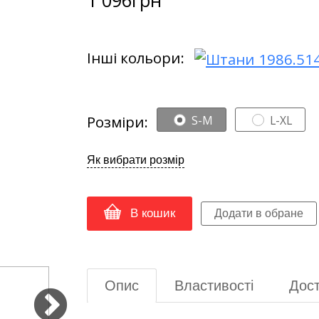
Інші кольори:
Розміри:
S-M
L-XL
Як вибрати розмір
В кошик
Опис
Властивості
Дост