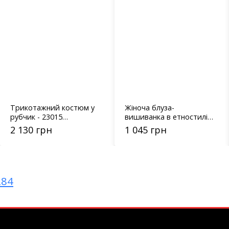
Трикотажний костюм у
Жіноча блуза-
рубчик - 23015
вишиванка в етностилі
кремовий
15602 чорна
2 130 грн
1 045 грн
284