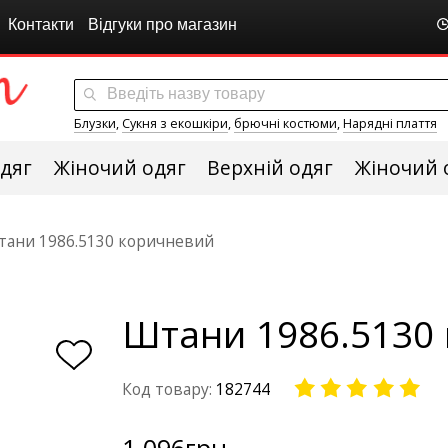
Контакти
Відгуки про магазин
Блузки
,
Сукня з екошкіри
,
брючні костюми
,
Нарядні плаття
дяг
Жіночий одяг
Верхній одяг
Жіночий 
ани 1986.5130 коричневий
Штани 1986.5130
Код товару:
182744
1 096
грн