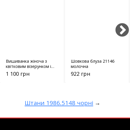
Вишиванка жіноча з
Шовкова блуза 21146
квітковим візерунком і
молочна
мереживом - 15631
1 100 грн
922 грн
Штани 1986.5148 чорні
→