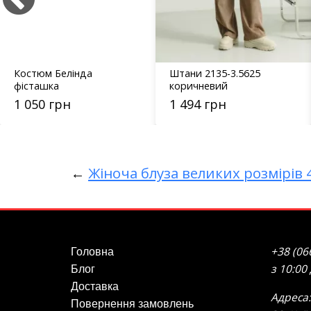
Костюм Белінда
Штани 2135-3.5625
фісташка
коричневий
1 050 грн
1 494 грн
←
Жіноча блуза великих розмірів
+38 (06
Головна
з 10:00
Блог
Доставка
Адреса:
Повернення замовлень