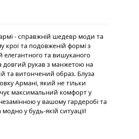
армі - справжній шедевр моди та
у крої та подовженій формі з
й елегантного та вишуканого
та довгий рукав з манжетою на
й та витончений образ. Блуза
овку Армані, який не тільки
ечує максимальний комфорт у
 незамінною у вашому гардеробі та
модно у будь-якій ситуації!