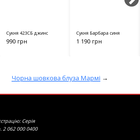
Cукня 423СБ джинс
Сукня Барбара синя
990 грн
1 190 грн
Чорна шовкова блуза Мармі
→
страцію: Серія
. 2 062 000 0400