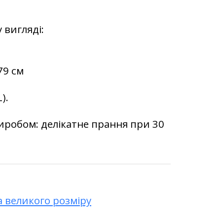
 вигляді:
79 см
).
иробом: делікатне прання при 30
а великого розміру