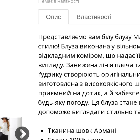
Немає в наявності
Опис
Властивості
Представляємо вам білу блузу М
стилю! Блуза виконана у вільном
відкладним коміром, що надає ї
вигляду. Занижена лінія плеча 
ґудзику створюють оригінальни
виготовлена з високоякісного ш
приємний на дотик, а й забезп
будь-яку погоду. Ця блуза стане
допоможе виглядати стильно та 
Тканина:шовк Армані
Склад: 100% шовк