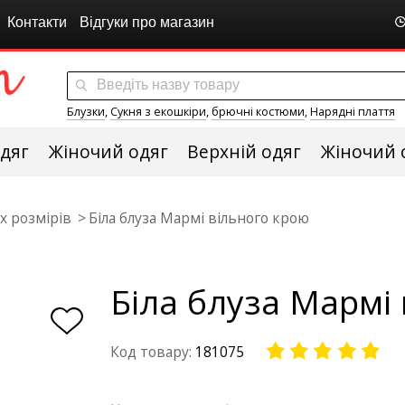
Контакти
Відгуки про магазин
Блузки
,
Сукня з екошкіри
,
брючні костюми
,
Нарядні плаття
дяг
Жіночий одяг
Верхній одяг
Жіночий 
х розмірів
Біла блуза Мармі вільного крою
Біла блуза Мармі
Код товару:
181075