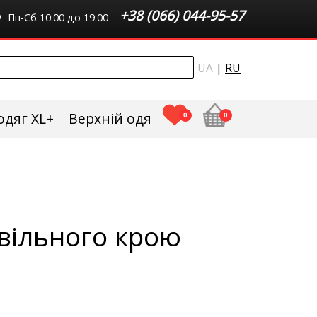
+38 (066) 044-95-57
Пн-Сб 10:00 до 19:00
UA
|
RU
одяг XL+
Верхній одяг плюс сайз
0
0
 вільного крою