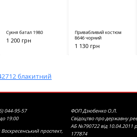
Сукня батал 1980
Привабливий костюм
8646 чорний
1 200 грн
1 130 грн
 42712 блакитний
6) 044-95-57
ФОП Дзюбенко О.Л.
 до 19:00
Свідоцтво про державну реє
АБ №790722 від 10.04.2011 р
 Воскресенський проспект,
177874