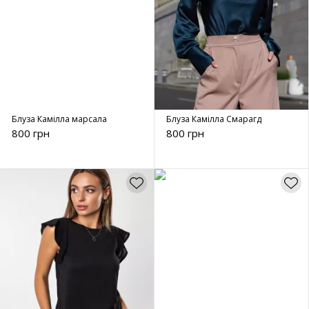
Блуза Камілла марсала
Блуза Камілла Смарагд
800 грн
800 грн