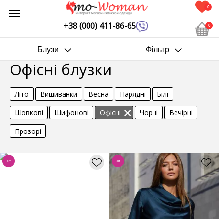
0
+38 (000) 411-86-65
0
Блузи
Фільтр
Офісні блузки
Літо
Вишиванки
Весна
Нарядні
Білі
Шовкові
Шифонові
Офісні
Чорні
Вечірні
Прозорі
Хіт
Хіт