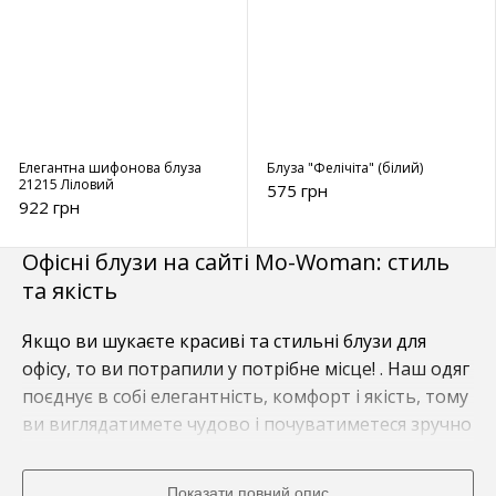
Елегантна шифонова блуза
Блуза "Фелічіта" (білий)
21215 Ліловий
575 грн
922 грн
Офісні блузи на сайті Mo-Woman: стиль
та якість
Якщо ви шукаєте красиві та стильні блузи для
офісу, то ви потрапили у потрібне місце! . Наш одяг
поєднує в собі елегантність, комфорт і якість, тому
ви виглядатимете чудово і почуватиметеся зручно
протягом усього робочого дня
Показати повний опис