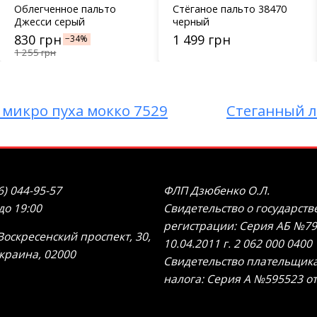
Облегченное пальто
Стёганое пальто 38470
Джесси серый
черный
830 грн
1 499 грн
−34%
1 255 грн
 микро пуха мокко 7529
Стеганный л
6) 044-95-57
ФЛП Дзюбенко О.Л.
 до 19:00
Свидетельство о государст
регистрации: Серия АБ №79
Воскресенский проспект, 30,
10.04.2011 г. 2 062 000 0400
Украина, 02000
Свидетельство плательщик
налога: Серия А №595523 от 