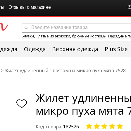
ты
Отзывы о магазине
Блузки
,
Платье из экокожи
,
брючные костюмы
,
Нарядные п
одежда
Одежда
Верхняя одежда
Plus Size
Жилет удлиненный с поясом на микро пуха мята 7528
Жилет удлиненны
микро пуха мята 
Код товара:
182526