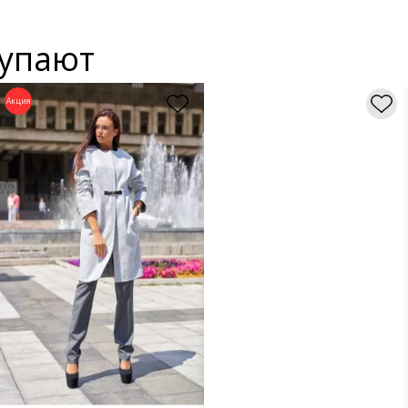
купают
Акция