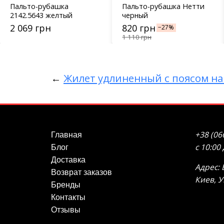
Пальто-рубашка
Пальто-рубашка Нетти
2142.5643 желтый
черный
2 069 грн
820 грн
−27%
1 110 грн
←
Жилет удлиненный с поясом на
+38 (06
Главная
с 10:00
Блог
Доставка
Адрес: 
Возврат заказов
Киев, 
Бренды
Контакты
Отзывы