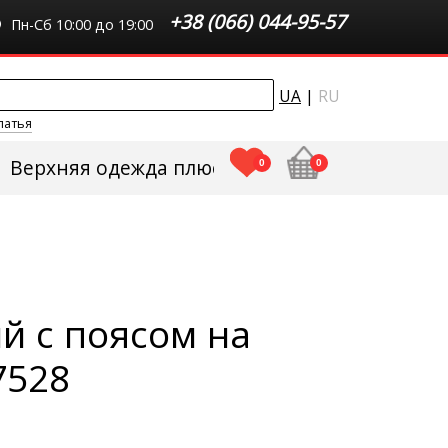
+38 (066) 044-95-57
Пн-Сб 10:00 до 19:00
UA
|
RU
латья
Верхняя одежда плюс сайз
0
0
й с поясом на
7528