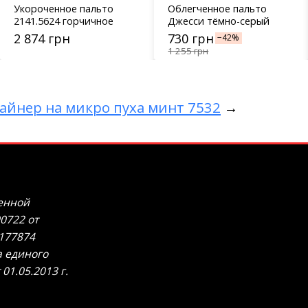
Укороченное пальто
Облегченное пальто
2141.5624 горчичное
Джесси тёмно-серый
2 874 грн
730 грн
−42%
1 255 грн
айнер на микро пуха минт 7532
→
венной
0722 от
 177874
а единого
01.05.2013 г.