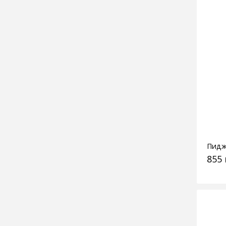
Пидж
855