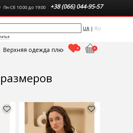
+38 (066) 044-95-57
Пн-Сб 10:00 до 19:00
UA
|
RU
латья
Верхняя одежда плюс сайз
0
0
 размеров