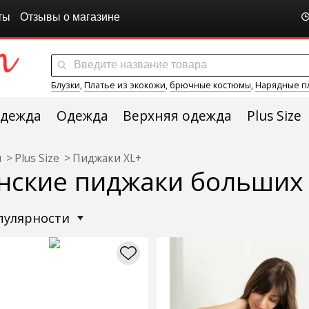
ты
Отзывы о магазине
Блузки
,
Платье из экокожи
,
брючные костюмы
,
Нарядные п
одежда
Одежда
Верхняя одежда
Plus Size
я
Plus Size
Пиджаки XL+
нские пиджаки больших
опулярности