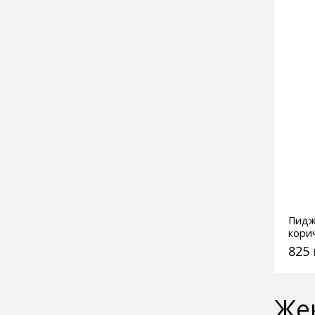
Пидж
кори
825
Же