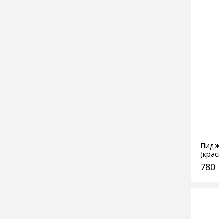
Пидж
(кра
780