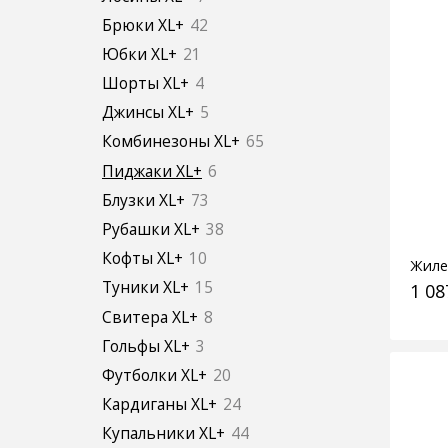
Брюки XL+
42
Юбки XL+
21
Шорты XL+
4
Джинсы XL+
5
Комбинезоны XL+
65
Пиджаки XL+
6
Блузки XL+
73
Рубашки XL+
38
Кофты XL+
10
Жиле
Туники XL+
15
1 08
Свитера XL+
8
Гольфы XL+
3
Футболки XL+
20
Кардиганы XL+
24
Купальники XL+
44