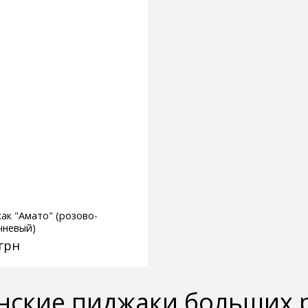
ак "Амато" (розово-
чневый)
 грн
нские пиджаки больших 