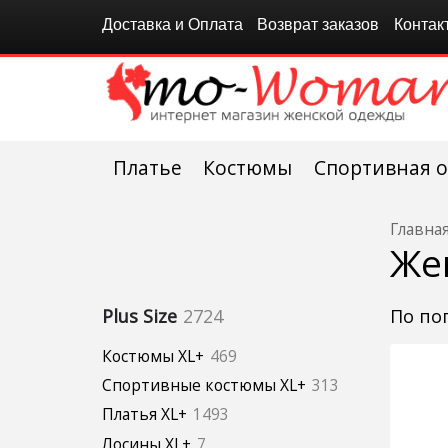
Доставка и Оплата
Возврат заказов
Контак
Платье
Костюмы
Спортивная 
Главна
Же
по п
Plus Size
2724
Костюмы XL+
469
Спортивные костюмы XL+
313
Платья XL+
1493
Лосины XL+
7