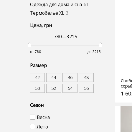
Одежда для дома и сна
61
Термобельё XL
3
Цена
, грн
780
—
3215
от 780
до 3215
Размер
42
44
46
48
Своб
серы
50
52
54
56
1 60
Сезон
Весна
Лето