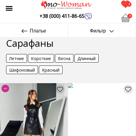
0
+38 (000) 411-86-65
0
Платье
Фильтр
Сарафаны
Летние
Короткие
Весна
Длинный
Шифоновый
Красный
Хит