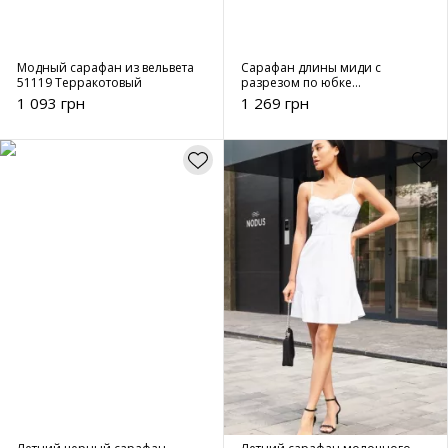
Модный сарафан из вельвета
Сарафан длины миди с
51119 Терракотовый
разрезом по юбке
изумрудный с принтом 51406
1 093 грн
1 269 грн