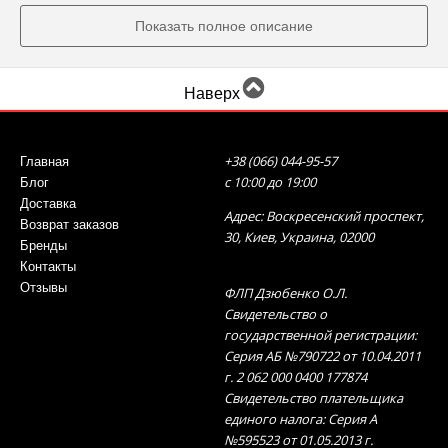
выглядеть стильно в любой ситуации.
Показать полное описание
Сарафаны: элегантность и удобство в
одном образе
Наверх
Наша коллекция сарафанов включает в себя
разнообразие стилей, цветов и фасонов. От
+38 (066) 044-95-57
Главная
классических черных моделей до ярких цветочных
с 10:00 до 19:00
Блог
узоров - у нас вы найдете сарафан, который
Доставка
Адрес: Воскресенский проспект,
Возврат заказов
отражает вашу индивидуальность и
30, Киев, Украина, 02000
Бренды
подчеркивает вашу красоту. Вы можете выбрать
Контакты
сарафан с запахом для романтического образа или
Отзывы
ФЛП Дзюбенко О.Л.
более строгую модель на запахе для офисного
Свидетельство о
стиля.
государственной регистрации:
Серия АБ №790722 от 10.04.2011
Купить сарафан онлайн в интернет-
г. 2 062 000 0400 177874
Свидетельство плательщика
магазине Mo-Woman
единого налога: Серия А
№595523 от 01.05.2013 г.
Покупка сарафана в нашем интернет-магазине -