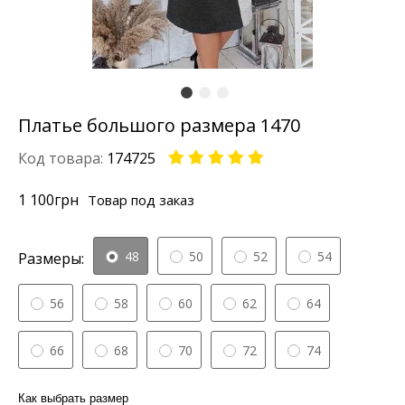
Платье большого размера 1470
Код товара:
174725
1 100
грн
Товар под заказ
48
50
52
54
Размеры:
56
58
60
62
64
66
68
70
72
74
Как выбрать размер