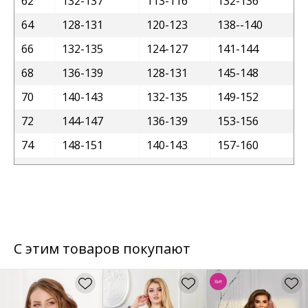
62
132-137
113-116
132-136
64
128-131
120-123
138--140
66
132-135
124-127
141-144
68
136-139
128-131
145-148
70
140-143
132-135
149-152
72
144-147
136-139
153-156
74
148-151
140-143
157-160
С этим товаров покупают
Хит