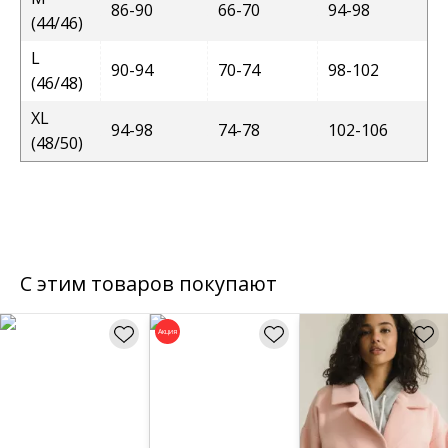
86-90
66-70
94-98
(44/46)
L
90-94
70-74
98-102
(46/48)
XL
94-98
74-78
102-106
(48/50)
С этим товаров покупают
Акция