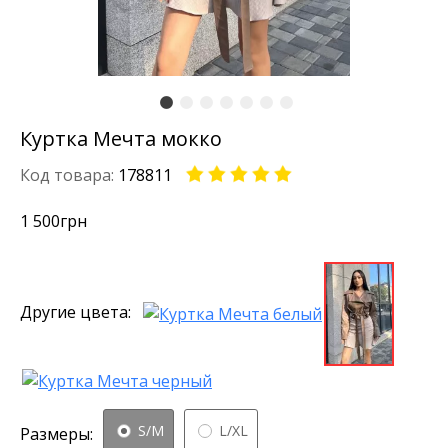
Куртка Мечта мокко
Код товара:
178811
1 500
грн
Другие цвета:
S/M
L/XL
Размеры: