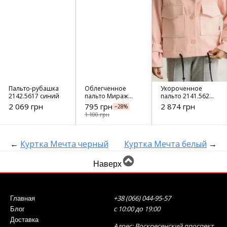
Пальто-рубашка
Облегченное
Укороченное
2142.5617 синий
пальто Мираж
пальто 2141.5629
серый
розовое
2 069 грн
795 грн
2 874 грн
−28%
1 100 грн
←
Куртка Мечта черный
Куртка Мечта белый
→
Наверх
+38 (066) 044-95-57
Главная
с 10:00 до 19:00
Блог
Доставка
Адрес: Воскресенский проспект,