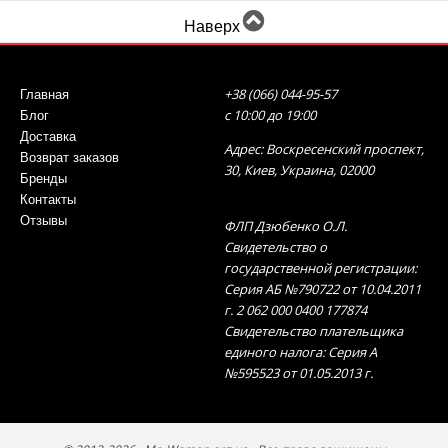
Пальто женское весна купить в Mo-woman - это
Наверх
шаг к стильному образу в новом сезоне. Наши
модели сочетают в себе последние тренды и
высокое качество, обеспечивая вам
+38 (066) 044-95-57
Главная
неповторимый стиль и удобство.
с 10:00 до 19:00
Блог
Доставка
Адрес: Воскресенский проспект,
Возврат заказов
Пальто женское весна 2024: Новинки
30, Киев, Украина, 02000
Бренды
современной моды
Контакты
Отзывы
ФЛП Дзюбенко О.Л.
Следите за новыми трендами с нашими пальто
Свидетельство о
женскими весна 2024 года. Мы предлагаем вам
государственной регистрации:
уникальные дизайны, которые подчеркнут ваш
Серия АБ №790722 от 10.04.2011
стиль и придают актуальность вашему гардеробу
г. 2 062 000 0400 177874
в этом сезоне.
Свидетельство плательщика
единого налога: Серия А
№595523 от 01.05.2013 г.
Стеганое пальто с капюшоном весна: Тепло
и Стиль в Одном
Наши стеганые пальто с капюшоном для весны -