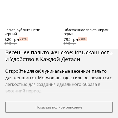
Пальто-рубашка Нетти
Облегченное пальто Мираж
черный
серый
820 грн
795 грн
−27%
−28%
1 110 грн
1 100 грн
Весеннее пальто женское: Изысканность
и Удобство в Каждой Детали
Откройте для себя уникальные весенние пальто
для женщин от Mo-woman, где стиль встречается с
легкостью для создания идеального образа в
весенний период.
Пальто женское весна купить: Просто и
Показать полное описание
Современно в Mo-woman