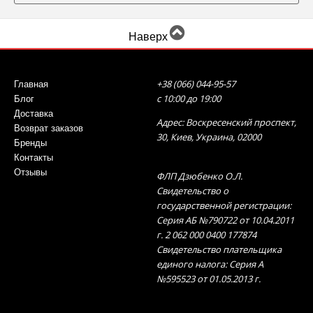
костюмы больших размеров, которые можно
надеть на торжественные мероприятия, важные
встречи и события.
Наверх
Женские костюмы больших размеров:
+38 (066) 044-95-57
Главная
современная вариативность
с 10:00 до 19:00
Блог
Доставка
Разнообразие моделей от современных
Адрес: Воскресенский проспект,
Возврат заказов
дизайнеров позволяет подобрать нарядные
30, Киев, Украина, 02000
Бренды
костюмы для женщин больших размеров для
Контакты
любого мероприятия, главное, сделать это
Отзывы
ФЛП Дзюбенко О.Л.
правильно, соответственно типу фигуры. Итак, в
Свидетельство о
государственной регистрации:
каталоге нашего сайта вы найдете следующие
Серия АБ №790722 от 10.04.2011
варианты:
г. 2 062 000 0400 177874
Свидетельство плательщика
праздничные костюмы для полных женщин из
единого налога: Серия А
трикотажа – дарят свободу движениям,
№595523 от 01.05.2013 г.
практичность, подходят для любительниц