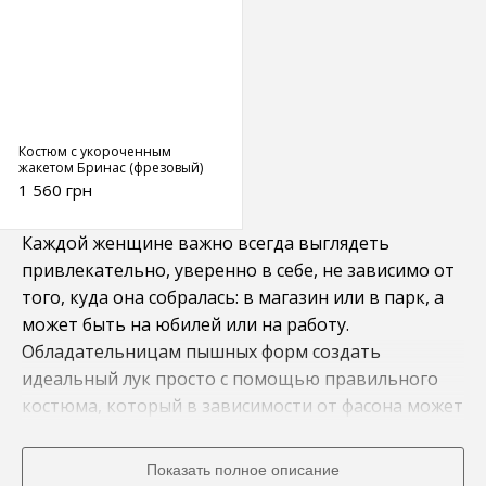
Костюм с укороченным
жакетом Бринас (фрезовый)
1 560 грн
Каждой женщине важно всегда выглядеть
привлекательно, уверенно в себе, не зависимо от
того, куда она собралась: в магазин или в парк, а
может быть на юбилей или на работу.
Обладательницам пышных форм создать
идеальный лук просто с помощью правильного
костюма, который в зависимости от фасона может
быть нарядным, спортивным или повседневным.
На сайте Mo-Woman вы найдете стильные женские
Показать полное описание