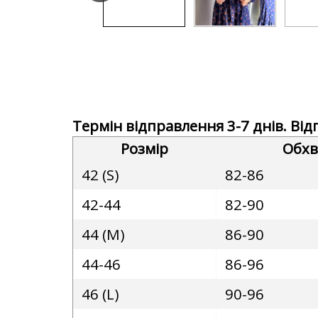
Термін відправлення 3-7 днів. Ві
Розмір
Обхв
42 (S)
82-86
42-44
82-90
44 (M)
86-90
44-46
86-96
46 (L)
90-96