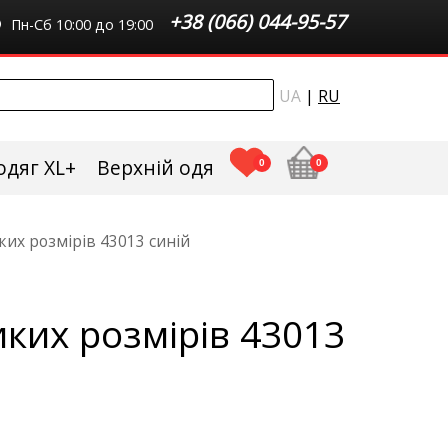
+38 (066) 044-95-57
Пн-Сб 10:00 до 19:00
UA
|
RU
одяг XL+
Верхній одяг плюс сайз
0
0
ких розмірів 43013 синій
ких розмірів 43013