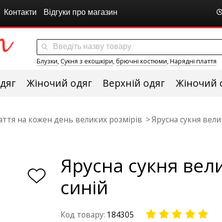
Контакти
Відгуки про магазин
Блузки
,
Сукня з екошкіри
,
брючні костюми
,
Нарядні плаття
дяг
Жіночий одяг
Верхній одяг
Жіночий 
аття на кожен день великих розмірів
Ярусна сукня вели
Ярусна сукня вели
синій
Код товару:
184305