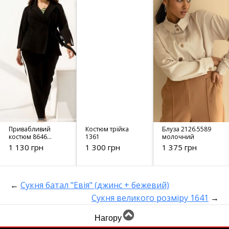
Привабливий
Костюм трійка
Блуза 2126.5589
костюм 8646
1361
молочний
чорний
1 130 грн
1 300 грн
1 375 грн
←
Сукня батал "Евія" (джинс + бежевий)
Сукня великого розміру 1641
→
Нагору