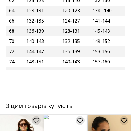
62
125-128
113-116
132-136
64
128-131
120-123
138--140
66
132-135
124-127
141-144
68
136-139
128-131
145-148
70
140-143
132-135
149-152
72
144-147
136-139
153-156
74
148-151
140-143
157-160
З цим товарів купують