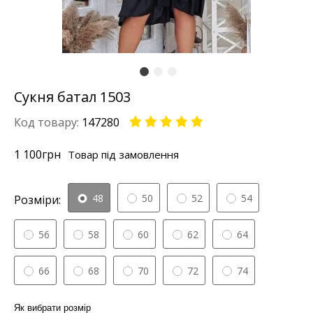
Сукня батал 1503
Код товару:
147280
1 100
грн
Товар під замовлення
48
50
52
54
Розміри:
56
58
60
62
64
66
68
70
72
74
Як вибрати розмір