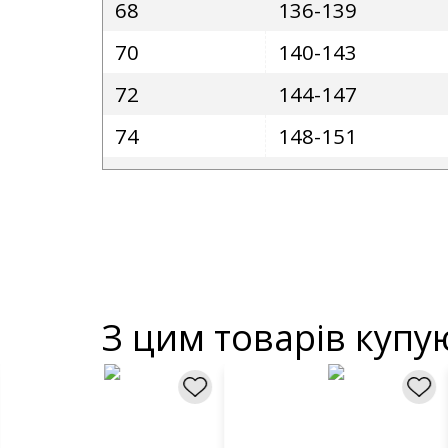
68
136-139
70
140-143
72
144-147
74
148-151
З цим товарів купу