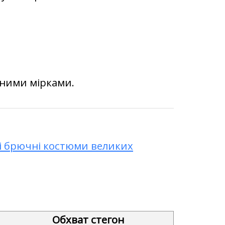
ьними мірками.
і брючні костюми великих
Обхват стегон