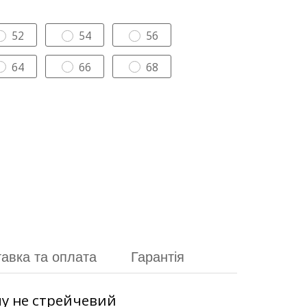
52
54
56
64
66
68
авка та оплата
Гарантія
пу не стрейчевий