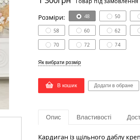
Товар під замовлення
Розміри:
48
50
58
60
62
70
72
74
Як вибрати розмір
В кошик
Опис
Властивості
Дост
Кардиган із щільного даблу кре