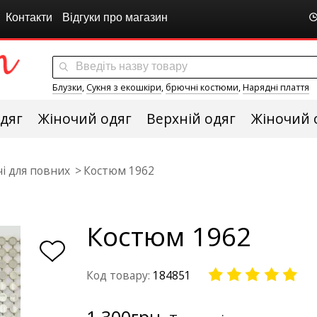
Контакти
Відгуки про магазин
Блузки
,
Сукня з екошкіри
,
брючні костюми
,
Нарядні плаття
дяг
Жіночий одяг
Верхній одяг
Жіночий 
і для повних
Костюм 1962
Костюм 1962
Код товару:
184851
1 300
грн