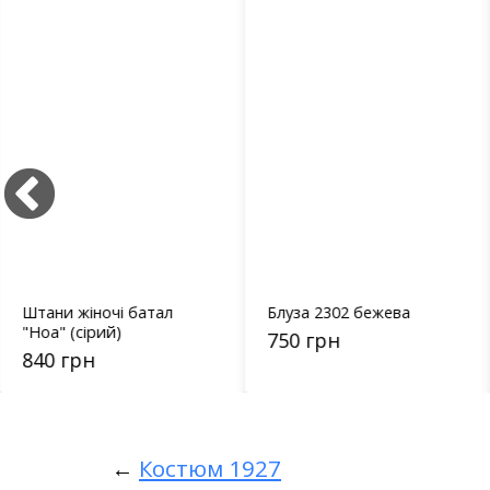
Штани жіночі батал
Блуза 2302 бежева
"Ноа" (сірий)
750 грн
840 грн
←
Костюм 1927